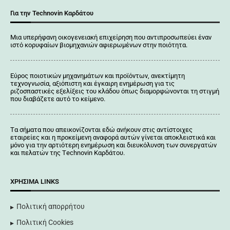
Για την Technovin Καρδάτου
Μια υπερήφανη οικογενειακή επιχείρηση που αντιπροσωπεύει έναν
ιστό κορυφαίων βιομηχανιών αφιερωμένων στην ποιότητα.
Εύρος ποιοτικών μηχανημάτων και προϊόντων, ανεκτίμητη
τεχνογνωσία, αξιόπιστη και έγκαιρη ενημέρωση για τις
ριζοσπαστικές εξελίξεις του κλάδου όπως διαμορφώνονται τη στιγμή
που διαβάζετε αυτό το κείμενο.
Tα σήματα που απεικονίζονται
εδώ
ανήκουν στις αντίστοιχες
εταιρείες και η προκείμενη αναφορά αυτών γίνεται αποκλειστικά και
μόνο για την αρτιότερη ενημέρωση και διευκόλυνση των συνεργατών
και πελατών της Τechnovin Kαρδάτου.
ΧΡΉΣΙΜΑ LINKS
Πολιτική απορρήτου
Πολιτική Cookies