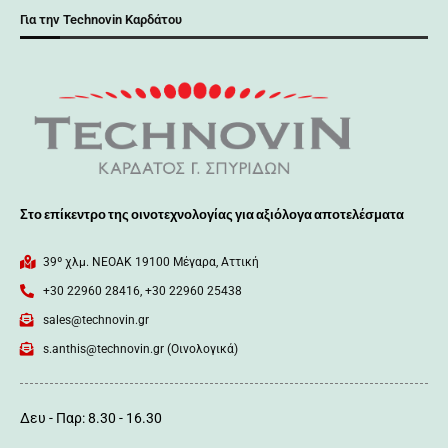
Για την Technovin Καρδάτου
Στο επίκεντρο της οινοτεχνολογίας για αξιόλογα αποτελέσματα
39º χλμ. ΝΕΟΑΚ 19100 Mέγαρα, Αττική
+30 22960 28416, +30 22960 25438
sales@technovin.gr
s.anthis@technovin.gr (Οινολογικά)
Δευ - Παρ: 8.30 - 16.30