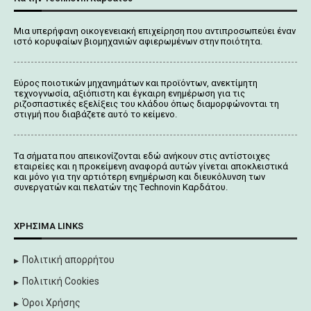
Μια υπερήφανη οικογενειακή επιχείρηση που αντιπροσωπεύει έναν
ιστό κορυφαίων βιομηχανιών αφιερωμένων στην ποιότητα.
Εύρος ποιοτικών μηχανημάτων και προϊόντων, ανεκτίμητη
τεχνογνωσία, αξιόπιστη και έγκαιρη ενημέρωση για τις
ριζοσπαστικές εξελίξεις του κλάδου όπως διαμορφώνονται τη
στιγμή που διαβάζετε αυτό το κείμενο.
Tα σήματα που απεικονίζονται
εδώ
ανήκουν στις αντίστοιχες
εταιρείες και η προκείμενη αναφορά αυτών γίνεται αποκλειστικά
και μόνο για την αρτιότερη ενημέρωση και διευκόλυνση των
συνεργατών και πελατών της Τechnovin Kαρδάτου.
ΧΡΉΣΙΜΑ LINKS
Πολιτική απορρήτου
Πολιτική Cookies
Όροι Χρήσης