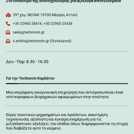
Στο επίκεντρο της οινοτεχνολογίας για αξιόλογα αποτελέσματα
39º χλμ. ΝΕΟΑΚ 19100 Mέγαρα, Αττική
+30 22960 28416, +30 22960 25438
sales@technovin.gr
s.anthis@technovin.gr (Οινολογικά)
Δευ - Παρ: 8.30 - 16.30
Για την Technovin Καρδάτου
Μια υπερήφανη οικογενειακή επιχείρηση που αντιπροσωπεύει έναν
ιστό κορυφαίων βιομηχανιών αφιερωμένων στην ποιότητα.
Εύρος ποιοτικών μηχανημάτων και προϊόντων, ανεκτίμητη
τεχνογνωσία, αξιόπιστη και έγκαιρη ενημέρωση για τις
ριζοσπαστικές εξελίξεις του κλάδου όπως διαμορφώνονται τη στιγμή
που διαβάζετε αυτό το κείμενο.