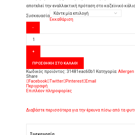
αποτελεί την εναλλακτική πρόταση στο καζεϊνικό κάλιο
Συσκευασία
Εκκαθάριση
ΠΡΟΣΘΉΚΗ ΣΤΟ ΚΑΛΆΘΙ
Κωδικός προϊόντος:
31481eac60b1
Κατηγορία:
Allergen
Share
Facebook
Twitter
Pinterest
Email
Περιγραφή
Επιπλέον πληροφορίες
Διαβάστε περισσότερα για την έρευνα πίσω από τα φυτι
Συσκευασία