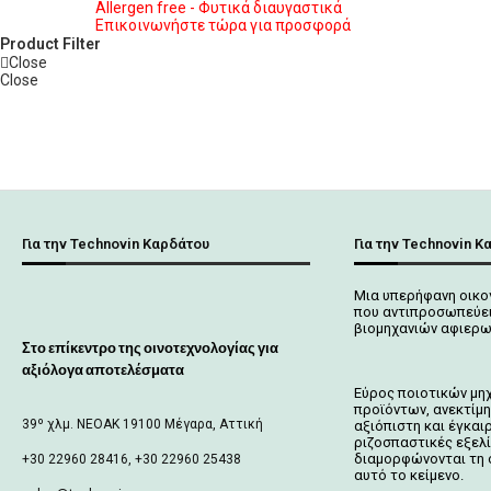
Allergen free - Φυτικά διαυγαστικά
Επικοινωνήστε τώρα για προσφορά
Product Filter
Close
Close
Για την Technovin Καρδάτου
Για την Technovin Κ
Μια υπερήφανη οικο
που αντιπροσωπεύει
βιομηχανιών αφιερω
Στο επίκεντρο της οινοτεχνολογίας για
αξιόλογα αποτελέσματα
Εύρος ποιοτικών μη
προϊόντων, ανεκτίμη
39º χλμ. ΝΕΟΑΚ 19100 Mέγαρα, Αττική
αξιόπιστη και έγκαι
ριζοσπαστικές εξελ
διαμορφώνονται τη 
+30 22960 28416, +30 22960 25438
αυτό το κείμενο.