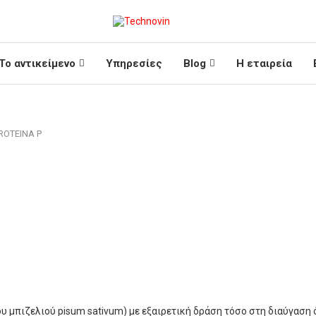
Το αντικείμενο
Υπηρεσίες
Blog
Η εταιρεία
ROTEINA P
 μπιζελιού pisum sativum) με εξαιρετική δράση τόσο στη διαύγαση 