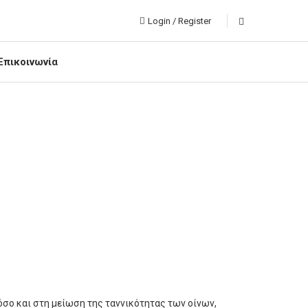
Login / Register
Επικοινωνία
όσο και στη μείωση της ταννικότητας των οίνων,