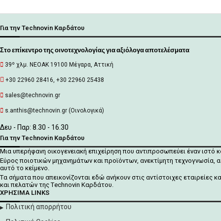
Για την Technovin Καρδάτου
Στο επίκεντρο της οινοτεχνολογίας για αξιόλογα αποτελέσματα
39º χλμ. ΝΕΟΑΚ 19100 Mέγαρα, Αττική
+30 22960 28416, +30 22960 25438
sales@technovin.gr
s.anthis@technovin.gr (Οινολογικά)
Δευ - Παρ: 8.30 - 16.30
Για την Technovin Καρδάτου
Μια υπερήφανη οικογενειακή επιχείρηση που αντιπροσωπεύει έναν ιστό 
Εύρος ποιοτικών μηχανημάτων και προϊόντων, ανεκτίμητη τεχνογνωσία, α
αυτό το κείμενο.
Tα σήματα που απεικονίζονται
εδώ
ανήκουν στις αντίστοιχες εταιρείες κ
και πελατών της Τechnovin Kαρδάτου.
ΧΡΉΣΙΜΑ LINKS
Πολιτική απορρήτου