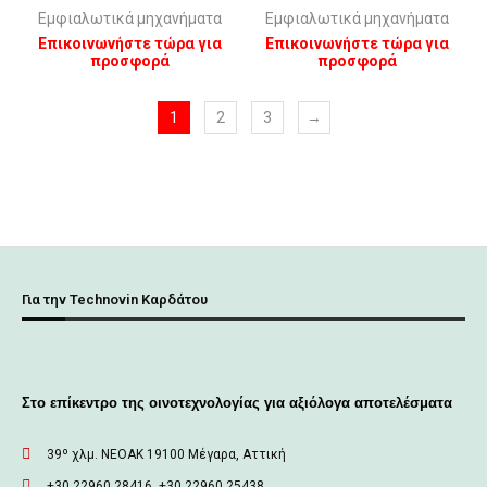
Εμφιαλωτικά μηχανήματα
Εμφιαλωτικά μηχανήματα
Επικοινωνήστε τώρα για
Επικοινωνήστε τώρα για
προσφορά
προσφορά
1
2
3
→
Για την Technovin Καρδάτου
Στο επίκεντρο της οινοτεχνολογίας για αξιόλογα αποτελέσματα
39º χλμ. ΝΕΟΑΚ 19100 Mέγαρα, Αττική
+30 22960 28416, +30 22960 25438