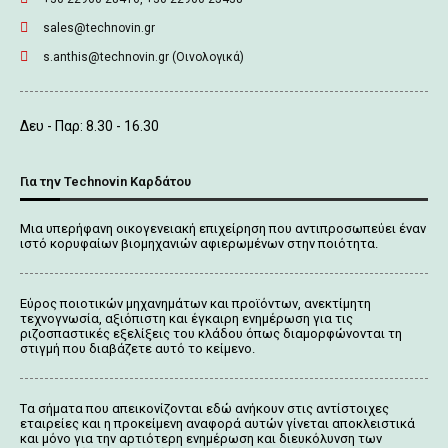
sales@technovin.gr
s.anthis@technovin.gr (Οινολογικά)
Δευ - Παρ: 8.30 - 16.30
Για την Technovin Καρδάτου
Μια υπερήφανη οικογενειακή επιχείρηση που αντιπροσωπεύει έναν
ιστό κορυφαίων βιομηχανιών αφιερωμένων στην ποιότητα.
Εύρος ποιοτικών μηχανημάτων και προϊόντων, ανεκτίμητη
τεχνογνωσία, αξιόπιστη και έγκαιρη ενημέρωση για τις
ριζοσπαστικές εξελίξεις του κλάδου όπως διαμορφώνονται τη
στιγμή που διαβάζετε αυτό το κείμενο.
Tα σήματα που απεικονίζονται
εδώ
ανήκουν στις αντίστοιχες
εταιρείες και η προκείμενη αναφορά αυτών γίνεται αποκλειστικά
και μόνο για την αρτιότερη ενημέρωση και διευκόλυνση των