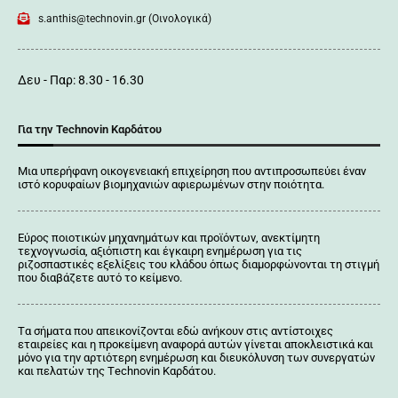
s.anthis@technovin.gr (Οινολογικά)
Δευ - Παρ: 8.30 - 16.30
Για την Technovin Καρδάτου
Μια υπερήφανη οικογενειακή επιχείρηση που αντιπροσωπεύει έναν
ιστό κορυφαίων βιομηχανιών αφιερωμένων στην ποιότητα.
Εύρος ποιοτικών μηχανημάτων και προϊόντων, ανεκτίμητη
τεχνογνωσία, αξιόπιστη και έγκαιρη ενημέρωση για τις
ριζοσπαστικές εξελίξεις του κλάδου όπως διαμορφώνονται τη στιγμή
που διαβάζετε αυτό το κείμενο.
Tα σήματα που απεικονίζονται
εδώ
ανήκουν στις αντίστοιχες
εταιρείες και η προκείμενη αναφορά αυτών γίνεται αποκλειστικά και
μόνο για την αρτιότερη ενημέρωση και διευκόλυνση των συνεργατών
και πελατών της Τechnovin Kαρδάτου.