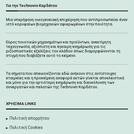
Για την Technovin Καρδάτου
Μια υπερήφανη οικογενειακή επιχείρηση που αντιπροσωπεύει έναν
ιστό κορυφαίων βιομηχανιών αφιερωμένων στην ποιότητα.
Εύρος ποιοτικών μηχανημάτων και προϊόντων, ανεκτίμητη
τεχνογνωσία, αξιόπιστη και έγκαιρη ενημέρωση για τις
ριζοσπαστικές εξελίξεις του κλάδου όπως διαμορφώνονται τη
στιγμή που διαβάζετε αυτό το κείμενο.
Tα σήματα που απεικονίζονται
εδώ
ανήκουν στις αντίστοιχες
εταιρείες και η προκείμενη αναφορά αυτών γίνεται αποκλειστικά
και μόνο για την αρτιότερη ενημέρωση και διευκόλυνση των
συνεργατών και πελατών της Τechnovin Kαρδάτου.
ΧΡΉΣΙΜΑ LINKS
Πολιτική απορρήτου
Πολιτική Cookies