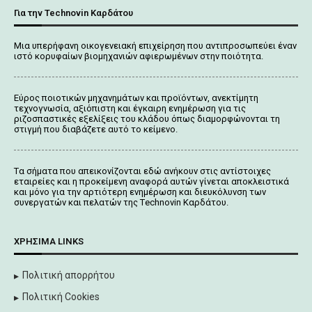
Για την Technovin Καρδάτου
Μια υπερήφανη οικογενειακή επιχείρηση που αντιπροσωπεύει έναν
ιστό κορυφαίων βιομηχανιών αφιερωμένων στην ποιότητα.
Εύρος ποιοτικών μηχανημάτων και προϊόντων, ανεκτίμητη
τεχνογνωσία, αξιόπιστη και έγκαιρη ενημέρωση για τις
ριζοσπαστικές εξελίξεις του κλάδου όπως διαμορφώνονται τη
στιγμή που διαβάζετε αυτό το κείμενο.
Tα σήματα που απεικονίζονται
εδώ
ανήκουν στις αντίστοιχες
εταιρείες και η προκείμενη αναφορά αυτών γίνεται αποκλειστικά
και μόνο για την αρτιότερη ενημέρωση και διευκόλυνση των
συνεργατών και πελατών της Τechnovin Kαρδάτου.
ΧΡΉΣΙΜΑ LINKS
Πολιτική απορρήτου
Πολιτική Cookies