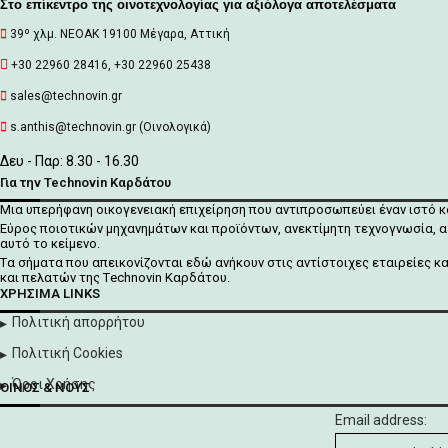
Στο επίκεντρο της οινοτεχνολογίας για αξιόλογα αποτελέσματα
39º χλμ. ΝΕΟΑΚ 19100 Mέγαρα, Αττική
+30 22960 28416, +30 22960 25438
sales@technovin.gr
s.anthis@technovin.gr (Οινολογικά)
Δευ - Παρ: 8.30 - 16.30
Για την Technovin Καρδάτου
Μια υπερήφανη οικογενειακή επιχείρηση που αντιπροσωπεύει έναν ιστό 
Εύρος ποιοτικών μηχανημάτων και προϊόντων, ανεκτίμητη τεχνογνωσία, α
αυτό το κείμενο.
Tα σήματα που απεικονίζονται
εδώ
ανήκουν στις αντίστοιχες εταιρείες κ
και πελατών της Τechnovin Kαρδάτου.
ΧΡΉΣΙΜΑ LINKS
Πολιτική απορρήτου
Πολιτική Cookies
Όροι Χρήσης
ΟΊΝΟΣ & ΝΟΥΣ
Email address: