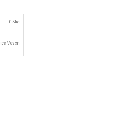
0.5kg
gica Vason