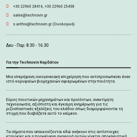
+30 22960 28416, +30 22960 25438
sales@technovin.gr
s.anthis@technovin.gr (Οινολογικά)
Δευ - Παρ: 8.30 - 16.30
Για την Technovin Καρδάτου
Μια υπερήφανη οικογενειακή επιχείρηση που αντιπροσωπεύει έναν
ιστό κορυφαίων βιομηχανιών αφιερωμένων στην ποιότητα.
Εύρος ποιοτικών μηχανημάτων και προϊόντων, ανεκτίμητη
τεχνογνωσία, αξιόπιστη και έγκαιρη ενημέρωση για τις
ριζοσπαστικές εξελίξεις του κλάδου όπως διαμορφώνονται τη
στιγμή που διαβάζετε αυτό το κείμενο.
Tα σήματα που απεικονίζονται
εδώ
ανήκουν στις αντίστοιχες
εταιρείες και η προκείμενη αναφορά αυτών γίνεται αποκλειστικά