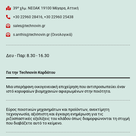
39º χλμ. ΝΕΟΑΚ 19100 Mέγαρα, Αττική
+30 22960 28416, +30 22960 25438
sales@technovin.gr
s.anthis@technovin.gr (Οινολογικά)
Δευ - Παρ: 8.30 - 16.30
Για την Technovin Καρδάτου
Μια υπερήφανη οικογενειακή επιχείρηση που αντιπροσωπεύει έναν
ιστό κορυφαίων βιομηχανιών αφιερωμένων στην ποιότητα.
Εύρος ποιοτικών μηχανημάτων και προϊόντων, ανεκτίμητη
τεχνογνωσία, αξιόπιστη και έγκαιρη ενημέρωση για τις
ριζοσπαστικές εξελίξεις του κλάδου όπως διαμορφώνονται τη στιγμή
που διαβάζετε αυτό το κείμενο.