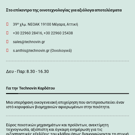
Στο επίκεντρο της οινοτεχνολογίας για αξιόλογα αποτελέσματα
39º χλμ. ΝΕΟΑΚ 19100 Mέγαρα, Αττική
+30 22960 28416, +30 22960 25438
sales@technovin.gr
s.anthis@technovin.gr (Οινολογικά)
Δευ - Παρ: 8.30 - 16.30
Για την Technovin Καρδάτου
Μια υπερήφανη οικογενειακή επιχείρηση που αντιπροσωπεύει έναν
ιστό κορυφαίων βιομηχανιών αφιερωμένων στην ποιότητα.
Εύρος ποιοτικών μηχανημάτων και προϊόντων, ανεκτίμητη
τεχνογνωσία, αξιόπιστη και έγκαιρη ενημέρωση για τις
ριζοσπαστικές εξελίξεις του κλάδου όπως διαμορφώνονται τη στιγμή