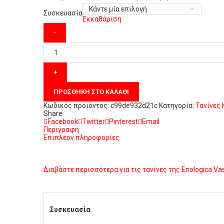
Συσκευασία
Εκκαθάριση
PREMIUM
LIMOUSIN
SPECIAL
ποσότητα
ΠΡΟΣΘΉΚΗ ΣΤΟ ΚΑΛΆΘΙ
Κωδικός προϊόντος:
c99de932d21c
Κατηγορία:
Τανίνες
Share
Facebook
Twitter
Pinterest
Email
Περιγραφή
Επιπλέον πληροφορίες
Διαβάστε περισσότερα για τις τανίνες της Enologica Va
Συσκευασία