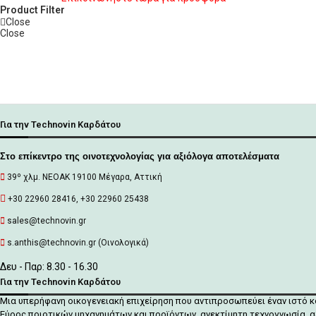
Product Filter
Close
Close
Για την Technovin Καρδάτου
Στο επίκεντρο της οινοτεχνολογίας για αξιόλογα αποτελέσματα
39º χλμ. ΝΕΟΑΚ 19100 Mέγαρα, Αττική
+30 22960 28416, +30 22960 25438
sales@technovin.gr
s.anthis@technovin.gr (Οινολογικά)
Δευ - Παρ: 8.30 - 16.30
Για την Technovin Καρδάτου
Μια υπερήφανη οικογενειακή επιχείρηση που αντιπροσωπεύει έναν ιστό 
Εύρος ποιοτικών μηχανημάτων και προϊόντων, ανεκτίμητη τεχνογνωσία, α