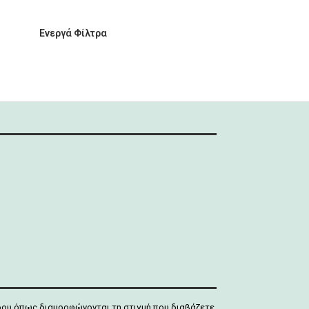
Ενεργά Φίλτρα
άδου όπως διαμορφώνονται τη στιγμή που διαβάζετε