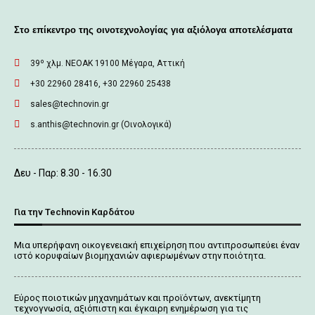
Στο επίκεντρο της οινοτεχνολογίας για αξιόλογα αποτελέσματα
39º χλμ. ΝΕΟΑΚ 19100 Mέγαρα, Αττική
+30 22960 28416, +30 22960 25438
sales@technovin.gr
s.anthis@technovin.gr (Οινολογικά)
Δευ - Παρ: 8.30 - 16.30
Για την Technovin Καρδάτου
Μια υπερήφανη οικογενειακή επιχείρηση που αντιπροσωπεύει έναν
ιστό κορυφαίων βιομηχανιών αφιερωμένων στην ποιότητα.
Εύρος ποιοτικών μηχανημάτων και προϊόντων, ανεκτίμητη
τεχνογνωσία, αξιόπιστη και έγκαιρη ενημέρωση για τις