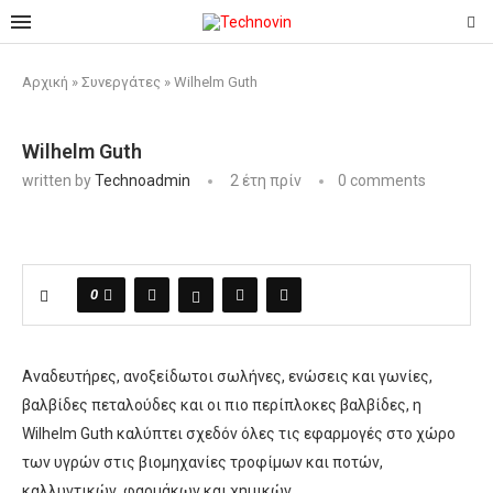
Αρχική
»
Συνεργάτες
»
Wilhelm Guth
Wilhelm Guth
written by
Technoadmin
2 έτη πρίν
0 comments
0
Aναδευτήρες, ανοξείδωτοι σωλήνες, ενώσεις και γωνίες,
βαλβίδες πεταλούδες και οι πιο περίπλοκες βαλβίδες, η
Wilhelm Guth καλύπτει σχεδόν όλες τις εφαρμογές στο χώρο
των υγρών στις βιομηχανίες τροφίμων και ποτών,
καλλυντικών, φαρμάκων και χημικών.