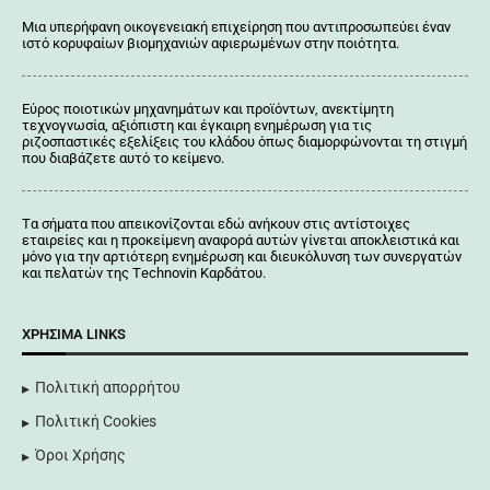
Μια υπερήφανη οικογενειακή επιχείρηση που αντιπροσωπεύει έναν
ιστό κορυφαίων βιομηχανιών αφιερωμένων στην ποιότητα.
Εύρος ποιοτικών μηχανημάτων και προϊόντων, ανεκτίμητη
τεχνογνωσία, αξιόπιστη και έγκαιρη ενημέρωση για τις
ριζοσπαστικές εξελίξεις του κλάδου όπως διαμορφώνονται τη στιγμή
που διαβάζετε αυτό το κείμενο.
Tα σήματα που απεικονίζονται
εδώ
ανήκουν στις αντίστοιχες
εταιρείες και η προκείμενη αναφορά αυτών γίνεται αποκλειστικά και
μόνο για την αρτιότερη ενημέρωση και διευκόλυνση των συνεργατών
και πελατών της Τechnovin Kαρδάτου.
ΧΡΉΣΙΜΑ LINKS
Πολιτική απορρήτου
Πολιτική Cookies
Όροι Χρήσης