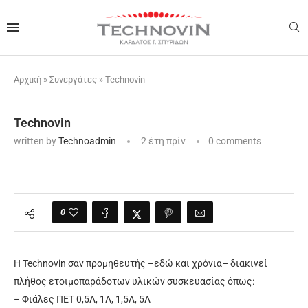
Αρχική
»
Συνεργάτες
»
Technovin
Technovin
written by
Technoadmin
2 έτη πρίν
0 comments
0
Η Technovin σαν προμηθευτής –εδώ και χρόνια– διακινεί
πλήθος ετοιμοπαράδοτων υλικών συσκευασίας όπως:
– Φιάλες ΠΕΤ 0,5Λ, 1Λ, 1,5Λ, 5Λ