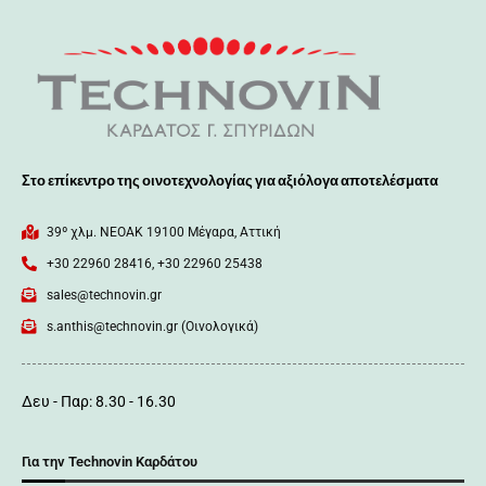
Στο επίκεντρο της οινοτεχνολογίας για αξιόλογα αποτελέσματα
39º χλμ. ΝΕΟΑΚ 19100 Mέγαρα, Αττική
+30 22960 28416, +30 22960 25438
sales@technovin.gr
s.anthis@technovin.gr (Οινολογικά)
Δευ - Παρ: 8.30 - 16.30
Για την Technovin Καρδάτου