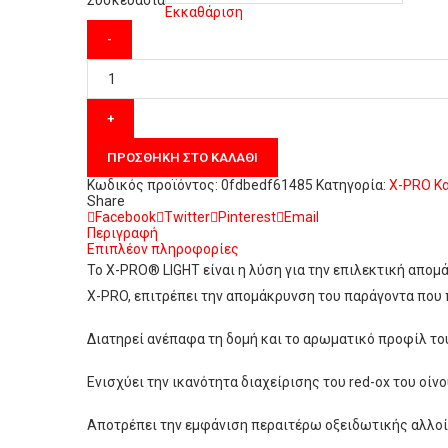
Συσκευασία
Εκκαθάριση
X-
PRO
LIGHT
ποσότητα
ΠΡΟΣΘΉΚΗ ΣΤΟ ΚΑΛΆΘΙ
Κωδικός προϊόντος:
0fdbedf61485
Κατηγορία:
X-PRO
Κ
Share
Facebook
Twitter
Pinterest
Email
Περιγραφή
Επιπλέον πληροφορίες
Το X-PRO® LIGHT είναι η λύση για την επιλεκτική απο
X-PRO, επιτρέπει την απομάκρυνση του παράγοντα που
Διατηρεί ανέπαφα τη δομή και το αρωματικό προφίλ το
Ενισχύει την ικανότητα διαχείρισης του red-ox του οίνο
Αποτρέπει την εμφάνιση περαιτέρω οξειδωτικής αλλοί