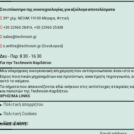
Στο επίκεντρο της οινοτεχνολογίας για αξιόλογα αποτελέσματα
39º χλμ. ΝΕΟΑΚ 19100 Mέγαρα, Αττική
+30 22960 28416, +30 22960 25438
sales@technovin.gr
s.anthis@technovin.gr (Οινολογικά)
Δευ - Παρ: 8.30 - 16.30
Για την Technovin Καρδάτου
Μια υπερήφανη οικογενειακή επιχείρηση που αντιπροσωπεύει έναν ιστό 
Εύρος ποιοτικών μηχανημάτων και προϊόντων, ανεκτίμητη τεχνογνωσία, α
αυτό το κείμενο.
Tα σήματα που απεικονίζονται
εδώ
ανήκουν στις αντίστοιχες εταιρείες κ
και πελατών της Τechnovin Kαρδάτου.
ΧΡΉΣΙΜΑ LINKS
Πολιτική απορρήτου
Πολιτική Cookies
Όροι Χρήσης
ΟΊΝΟΣ & ΝΟΥΣ
Email address: