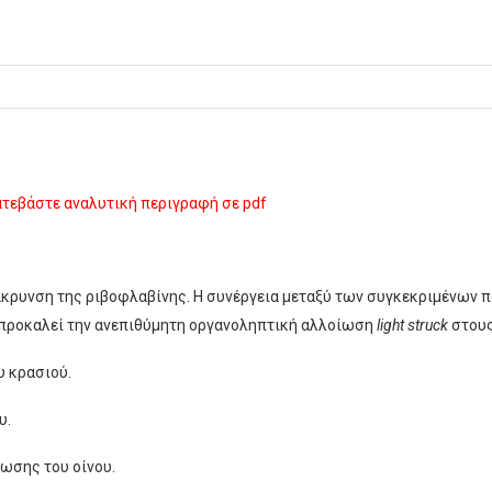
ατεβάστε αναλυτική περιγραφή σε pdf
μάκρυνση της ριβοφλαβίνης. Η συνέργεια μεταξύ των συγκεκριμένων 
 προκαλεί την ανεπιθύμητη οργανοληπτική αλλοίωση
light struck
στους
υ κρασιού.
υ.
ωσης του οίνου.