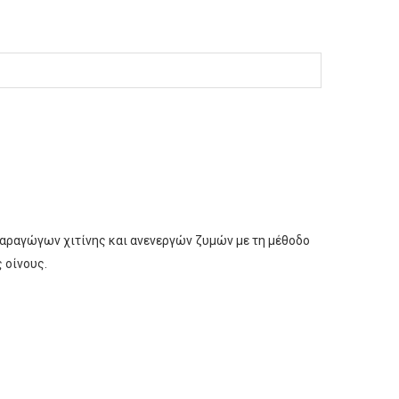
παραγώγων χιτίνης και ανενεργών ζυμών με τη μέθοδο
 οίνους.