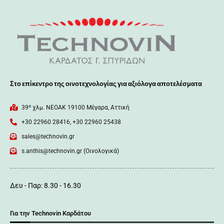
Στο επίκεντρο της οινοτεχνολογίας για αξιόλογα αποτελέσματα
39º χλμ. ΝΕΟΑΚ 19100 Mέγαρα, Αττική
+30 22960 28416, +30 22960 25438
sales@technovin.gr
s.anthis@technovin.gr (Οινολογικά)
Δευ - Παρ: 8.30 - 16.30
Για την Technovin Καρδάτου