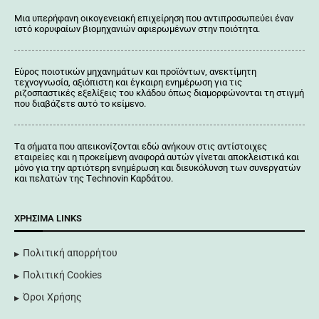
Μια υπερήφανη οικογενειακή επιχείρηση που αντιπροσωπεύει έναν
ιστό κορυφαίων βιομηχανιών αφιερωμένων στην ποιότητα.
Εύρος ποιοτικών μηχανημάτων και προϊόντων, ανεκτίμητη
τεχνογνωσία, αξιόπιστη και έγκαιρη ενημέρωση για τις
ριζοσπαστικές εξελίξεις του κλάδου όπως διαμορφώνονται τη στιγμή
που διαβάζετε αυτό το κείμενο.
Tα σήματα που απεικονίζονται
εδώ
ανήκουν στις αντίστοιχες
εταιρείες και η προκείμενη αναφορά αυτών γίνεται αποκλειστικά και
μόνο για την αρτιότερη ενημέρωση και διευκόλυνση των συνεργατών
και πελατών της Τechnovin Kαρδάτου.
ΧΡΉΣΙΜΑ LINKS
Πολιτική απορρήτου
Πολιτική Cookies
Όροι Χρήσης