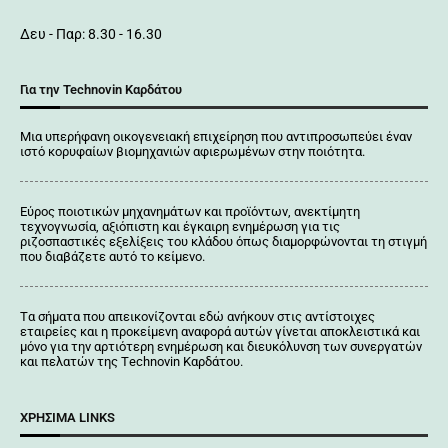
Δευ - Παρ: 8.30 - 16.30
Για την Technovin Καρδάτου
Μια υπερήφανη οικογενειακή επιχείρηση που αντιπροσωπεύει έναν
ιστό κορυφαίων βιομηχανιών αφιερωμένων στην ποιότητα.
Εύρος ποιοτικών μηχανημάτων και προϊόντων, ανεκτίμητη
τεχνογνωσία, αξιόπιστη και έγκαιρη ενημέρωση για τις
ριζοσπαστικές εξελίξεις του κλάδου όπως διαμορφώνονται τη στιγμή
που διαβάζετε αυτό το κείμενο.
Tα σήματα που απεικονίζονται
εδώ
ανήκουν στις αντίστοιχες
εταιρείες και η προκείμενη αναφορά αυτών γίνεται αποκλειστικά και
μόνο για την αρτιότερη ενημέρωση και διευκόλυνση των συνεργατών
και πελατών της Τechnovin Kαρδάτου.
ΧΡΉΣΙΜΑ LINKS