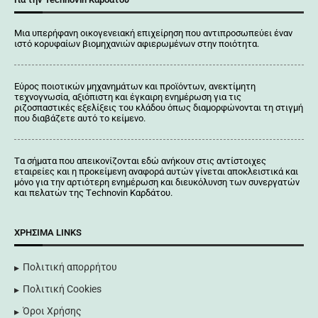
Μια υπερήφανη οικογενειακή επιχείρηση που αντιπροσωπεύει έναν
ιστό κορυφαίων βιομηχανιών αφιερωμένων στην ποιότητα.
Εύρος ποιοτικών μηχανημάτων και προϊόντων, ανεκτίμητη
τεχνογνωσία, αξιόπιστη και έγκαιρη ενημέρωση για τις
ριζοσπαστικές εξελίξεις του κλάδου όπως διαμορφώνονται τη στιγμή
που διαβάζετε αυτό το κείμενο.
Tα σήματα που απεικονίζονται
εδώ
ανήκουν στις αντίστοιχες
εταιρείες και η προκείμενη αναφορά αυτών γίνεται αποκλειστικά και
μόνο για την αρτιότερη ενημέρωση και διευκόλυνση των συνεργατών
και πελατών της Τechnovin Kαρδάτου.
ΧΡΉΣΙΜΑ LINKS
Πολιτική απορρήτου
Πολιτική Cookies
Όροι Χρήσης