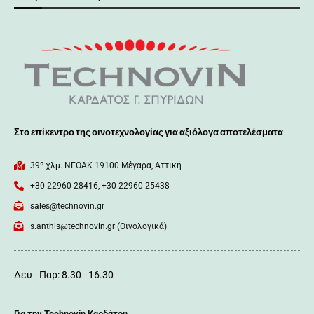
Στο επίκεντρο της οινοτεχνολογίας για αξιόλογα αποτελέσματα
39º χλμ. ΝΕΟΑΚ 19100 Mέγαρα, Αττική
+30 22960 28416, +30 22960 25438
sales@technovin.gr
s.anthis@technovin.gr (Οινολογικά)
Δευ - Παρ: 8.30 - 16.30
Για την Technovin Καρδάτου