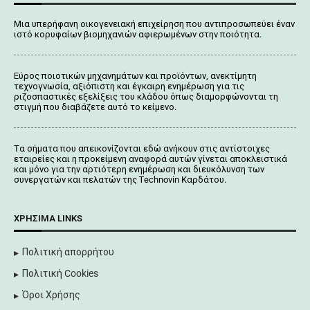
Μια υπερήφανη οικογενειακή επιχείρηση που αντιπροσωπεύει έναν
ιστό κορυφαίων βιομηχανιών αφιερωμένων στην ποιότητα.
Εύρος ποιοτικών μηχανημάτων και προϊόντων, ανεκτίμητη
τεχνογνωσία, αξιόπιστη και έγκαιρη ενημέρωση για τις
ριζοσπαστικές εξελίξεις του κλάδου όπως διαμορφώνονται τη
στιγμή που διαβάζετε αυτό το κείμενο.
Tα σήματα που απεικονίζονται
εδώ
ανήκουν στις αντίστοιχες
εταιρείες και η προκείμενη αναφορά αυτών γίνεται αποκλειστικά
και μόνο για την αρτιότερη ενημέρωση και διευκόλυνση των
συνεργατών και πελατών της Τechnovin Kαρδάτου.
ΧΡΉΣΙΜΑ LINKS
Πολιτική απορρήτου
Πολιτική Cookies
Όροι Χρήσης