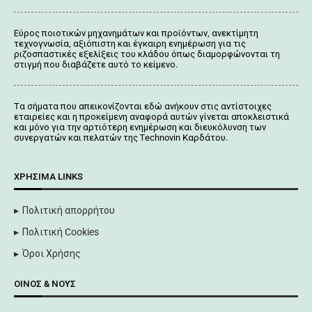
Εύρος ποιοτικών μηχανημάτων και προϊόντων, ανεκτίμητη
τεχνογνωσία, αξιόπιστη και έγκαιρη ενημέρωση για τις
ριζοσπαστικές εξελίξεις του κλάδου όπως διαμορφώνονται τη
στιγμή που διαβάζετε αυτό το κείμενο.
Tα σήματα που απεικονίζονται
εδώ
ανήκουν στις αντίστοιχες
εταιρείες και η προκείμενη αναφορά αυτών γίνεται αποκλειστικά
και μόνο για την αρτιότερη ενημέρωση και διευκόλυνση των
συνεργατών και πελατών της Τechnovin Kαρδάτου.
ΧΡΉΣΙΜΑ LINKS
Πολιτική απορρήτου
Πολιτική Cookies
Όροι Χρήσης
ΟΊΝΟΣ & ΝΟΥΣ