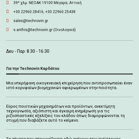
39º χλμ. ΝΕΟΑΚ 19100 Mέγαρα, Αττική
+30 22960 28416, +30 22960 25438
sales@technovin.gr
s.anthis@technovin.gr (Οινολογικά)
Δευ - Παρ: 8.30 - 16.30
Για την Technovin Καρδάτου
Μια υπερήφανη οικογενειακή επιχείρηση που αντιπροσωπεύει έναν
ιστό κορυφαίων βιομηχανιών αφιερωμένων στην ποιότητα.
Εύρος ποιοτικών μηχανημάτων και προϊόντων, ανεκτίμητη
τεχνογνωσία, αξιόπιστη και έγκαιρη ενημέρωση για τις
ριζοσπαστικές εξελίξεις του κλάδου όπως διαμορφώνονται τη
στιγμή που διαβάζετε αυτό το κείμενο.
Tα σήματα που απεικονίζονται
εδώ
ανήκουν στις αντίστοιχες