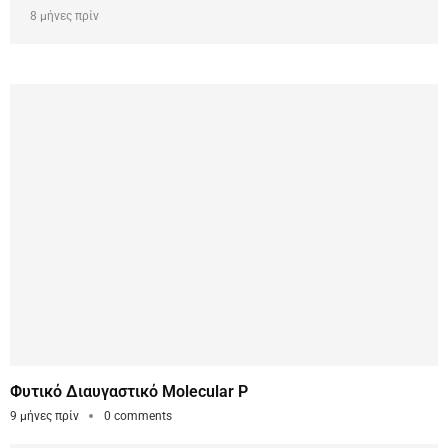
8 μήνες πρίν
Φυτικό Διαυγαστικό Μοlecular P
9 μήνες πρίν
0 comments