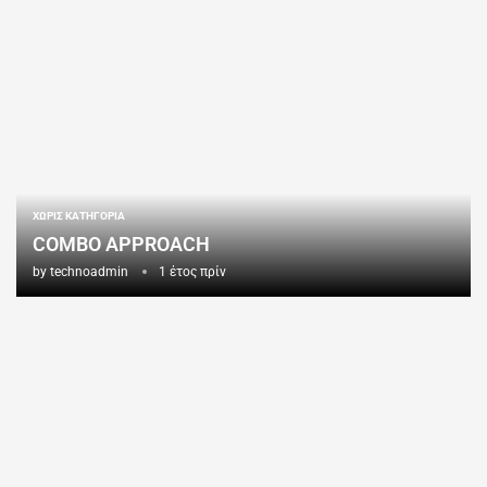
ΧΩΡΊΣ ΚΑΤΗΓΟΡΊΑ
COMBO APPROACH
by
technoadmin
1 έτος πρίν