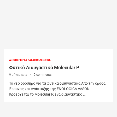
ΑΞΙΟΠΕΡΊΕΡΓΑ ΚΑΙ ΑΠΟΚΛΕΙΣΤΙΚΆ
Φυτικό Διαυγαστικό Μοlecular P
9 μήνες πρίν
0 comments
Το νέο ορόσημο για τα φυτικά διαυγαστικά Από την ομάδα
Έρευνας και Ανάπτυξης της ENOLOGICA VASON
προέρχεται το Molecular P, ένα διαυγαστικό …