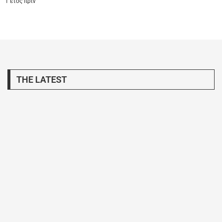
1 έτος πρίν
THE LATEST