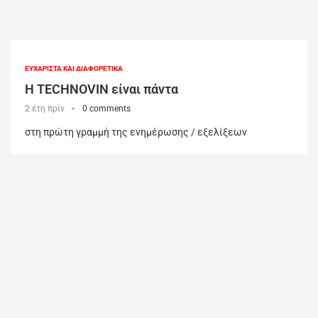
ΕΥΧΆΡΙΣΤΑ ΚΑΙ ΔΙΑΦΟΡΕΤΙΚΆ
Η TECHNOVIN είναι πάντα
2 έτη πρίν
0 comments
στη πρώτη γραμμή της ενημέρωσης / εξελίξεων