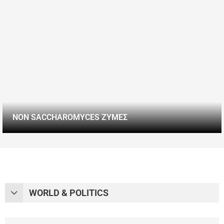
NON SACCHAROMYCES ΖΥΜΕΣ
WORLD & POLITICS