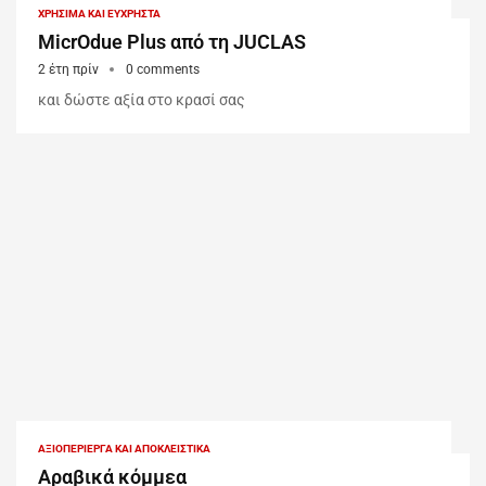
ΧΡΉΣΙΜΑ ΚΑΙ ΕΎΧΡΗΣΤΑ
MicrOdue Plus από τη JUCLAS
2 έτη πρίν
0 comments
και δώστε αξία στο κρασί σας
ΑΞΙΟΠΕΡΊΕΡΓΑ ΚΑΙ ΑΠΟΚΛΕΙΣΤΙΚΆ
Αραβικά κόμμεα