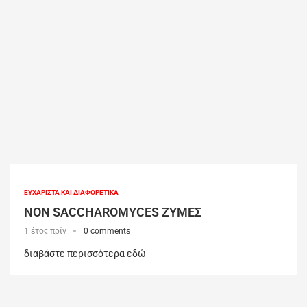
ΕΥΧΆΡΙΣΤΑ ΚΑΙ ΔΙΑΦΟΡΕΤΙΚΆ
NON SACCHAROMYCES ΖΥΜΕΣ
1 έτος πρίν
0 comments
διαβάστε περισσότερα εδώ