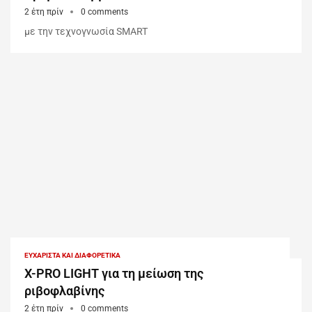
2 έτη πρίν
0 comments
με την τεχνογνωσία SMART
ΕΥΧΆΡΙΣΤΑ ΚΑΙ ΔΙΑΦΟΡΕΤΙΚΆ
X-PRO LIGHT για τη μείωση της
ριβοφλαβίνης
2 έτη πρίν
0 comments