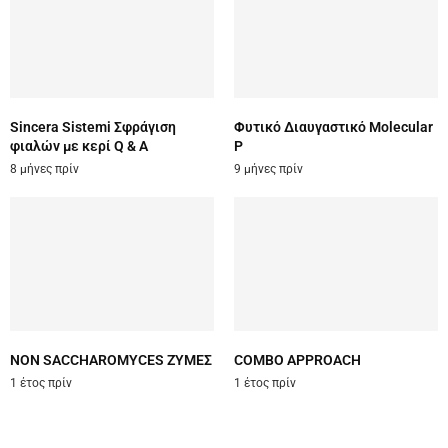
Sincera Sistemi Σφράγιση
Φυτικό Διαυγαστικό Μοlecular
φιαλών με κερί Q & A
P
8 μήνες πρίν
9 μήνες πρίν
NON SACCHAROMYCES ΖΥΜΕΣ
COMBO APPROACH
1 έτος πρίν
1 έτος πρίν