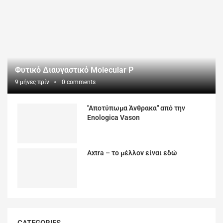
Φυτικό Διαυγαστικό Μοlecular P
9 μήνες πρίν
0 comments
"Aποτύπωμα Άνθρακα" από την
Enologica Vason
Axtra – το μέλλον είναι εδώ