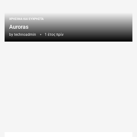
ΧΡΉΣΙΜΑ ΚΑΙ ΕΎΧΡΗΣΤΑ
Auroras
by
technoadmin
1 έτος πρίν