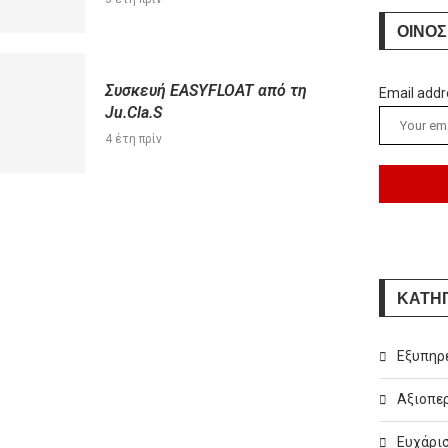
ΟΙΝΟΣ
Συσκευή EASYFLOAT από τη
Email addr
Ju.Cla.S
4 έτη πρίν
ΚΑΤΗ
Εξυπηρ
Αξιοπερ
Ευχάρισ