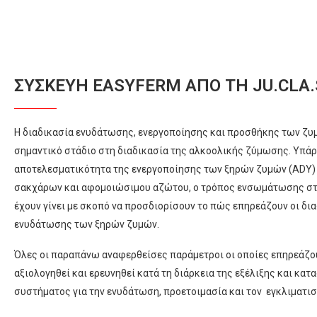
ΣΥΣΚΕΥΉ EASYFERM ΑΠΌ ΤΗ JU.CLA.
Η διαδικασία ενυδάτωσης, ενεργοποίησης και προσθήκης των ζυμ
σημαντικό στάδιο στη διαδικασία της αλκοολικής ζύμωσης. Υπάρ
αποτελεσματικότητα της ενεργοποίησης των ξηρών ζυμών (ΑDY) 
σακχάρων και αφομοιώσιμου αζώτου, ο τρόπος ενσωμάτωσης στο 
έχουν γίνει με σκοπό να προσδιορίσουν το πώς επηρεάζουν οι δια
ενυδάτωσης των ξηρών ζυμών.
Όλες οι παραπάνω αναφερθείσες παράμετροι οι οποίες επηρεάζο
αξιολογηθεί και ερευνηθεί κατά τη διάρκεια της εξέλιξης και κα
συστήματος για την ενυδάτωση, προετοιμασία και τον εγκλιματι