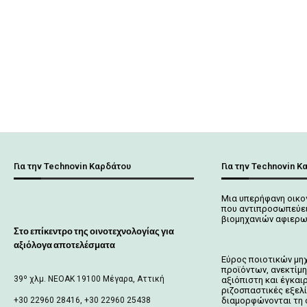
Για την Technovin Καρδάτου
Για την Technovin Κ
Μια υπερήφανη οικο
που αντιπροσωπεύει
βιομηχανιών αφιερω
Στο επίκεντρο της οινοτεχνολογίας για
αξιόλογα αποτελέσματα
Εύρος ποιοτικών μη
προϊόντων, ανεκτίμη
39º χλμ. ΝΕΟΑΚ 19100 Mέγαρα, Αττική
αξιόπιστη και έγκαι
ριζοσπαστικές εξελ
+30 22960 28416, +30 22960 25438
διαμορφώνονται τη 