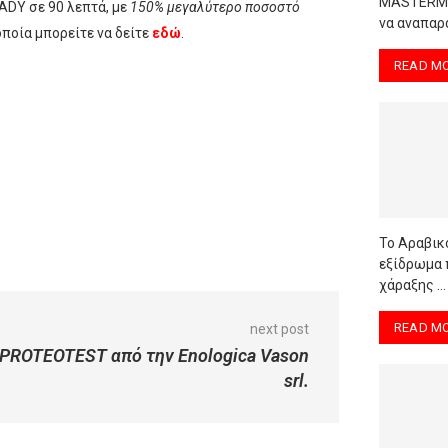
MASTERMIN
ADY σε 90 λεπτά, με
150% μεγαλύτερο ποσοστό
να αναπαρά
οποία μπορείτε να δείτε
εδώ
.
READ M
Το Αραβικό
εξίδρωμα 
χάραξης …
READ M
next post
PROTEOTEST από την Enologica Vason
srl.