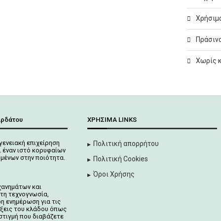
Χρήσιμα
Πράσινα
Χωρίς 
αρδάτου
ΧΡΉΣΙΜΑ LINKS
γενειακή επιχείρηση
Πολιτική απορρήτου
 έναν ιστό κορυφαίων
μένων στην ποιότητα.
Πολιτική Cookies
Όροι Χρήσης
χανημάτων και
τη τεχνογνωσία,
ρη ενημέρωση για τις
ίξεις του κλάδου όπως
στιγμή που διαβάζετε