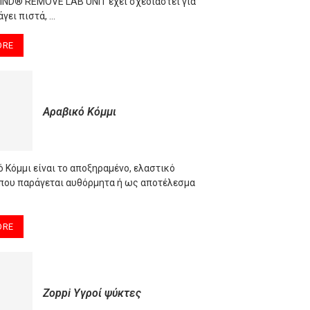
D® REMOVE LAB UNIT έχει σχεδιαστεί για
γει πιστά, …
ORE
Αραβικό Κόμμι
 Κόμμι είναι το αποξηραμένο, ελαστικό
που παράγεται αυθόρμητα ή ως αποτέλεσμα
ORE
Zoppi Υγροί ψύκτες