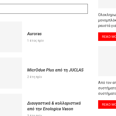
Oλοκληρωμ
μονομπλόκ,
ρευστά για
Auroras
READ M
1 έτος πρίν
MicrOdue Plus από τη JUCLAS
2 έτη πρίν
Από τον α
συστήματα
συστήματα
Διαυγαστικά & κολλαριστικά
READ M
από την Enologica Vason
3 έτη πρίν