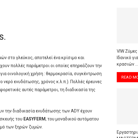
S.
VIW Ζύμες
ών στο γλεύκος, αποτελεί ένα κρίσιμο και
Ιδανικό γ
κρασιών …
χουν πολλές παράμετροι οι οποίες επηρεάζουν την
για οινολογική χρήση : θερμοκρασία, συγκέντρωση
READ M
νερό ενυδάτωσης, χρόνος κ.λ.π.). Πολλές έρευνες
φορετικές αυτές παράμετροι, τη διαδικασία της
υν την διαδικασία ενυδάτωσης των ADY έχουν
τασκευής του
EASYFERM
, του μοναδικού αυτόματου
σμό των ξηρών ζυμών.
Εργαστηρι