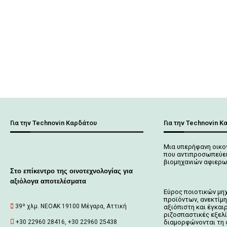
Για την Technovin Καρδάτου
Για την Technovin Κ
Μια υπερήφανη οικο
που αντιπροσωπεύει
βιομηχανιών αφιερω
Στο επίκεντρο της οινοτεχνολογίας για
αξιόλογα αποτελέσματα
Εύρος ποιοτικών μη
προϊόντων, ανεκτίμη
39º χλμ. ΝΕΟΑΚ 19100 Mέγαρα, Αττική
αξιόπιστη και έγκαι
ριζοσπαστικές εξελ
+30 22960 28416, +30 22960 25438
διαμορφώνονται τη 