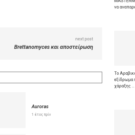
MASTERMIN
να αναπαρά
READ M
next post
Brettanomyces και αποστείρωση
Το Αραβικό
εξίδρωμα 
χάραξης …
READ M
Auroras
1 έτος πρίν