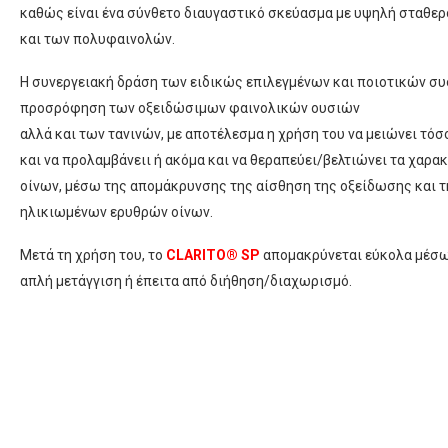
καθώς είναι ένα σύνθετο διαυγαστικό σκεύασμα με υψηλή σταθερ
και των πολυφαινολών.
Η συνεργειακή δράση των ειδικώς επιλεγμένων και ποιοτικών συ
προσρόφηση των οξειδώσιμων φαινολικών ουσιών
αλλά και των τανινών, με αποτέλεσμα η χρήση του να μειώνει τ
και να προλαμβάνειι ή ακόμα και να θεραπεύει/βελτιώνει τα χαρ
οίνων, μέσω της απομάκρυνσης της αίσθηση της οξείδωσης και 
ηλικιωμένων ερυθρών οίνων.
Μετά τη χρήση του, το
CLARITO® SP
απομακρύνεται εύκολα μέσω 
απλή μετάγγιση ή έπειτα από διήθηση/διαχωρισμό.