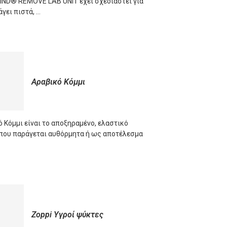
D® REMOVE LAB UNIT έχει σχεδιαστεί για
γει πιστά, …
ORE
Αραβικό Κόμμι
 Κόμμι είναι το αποξηραμένο, ελαστικό
που παράγεται αυθόρμητα ή ως αποτέλεσμα
ORE
Zoppi Υγροί ψύκτες