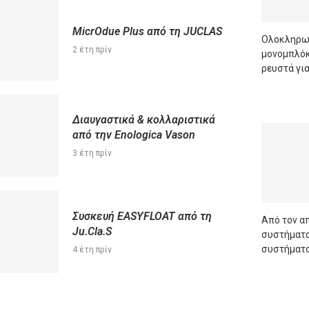
MicrOdue Plus από τη JUCLAS
Oλοκληρωμ
2 έτη πρίν
μονομπλόκ,
ρευστά για
READ M
Διαυγαστικά & κολλαριστικά
από την Enologica Vason
3 έτη πρίν
Συσκευή EASYFLOAT από τη
Από τον α
Ju.Cla.S
συστήματα
συστήματα
4 έτη πρίν
READ M