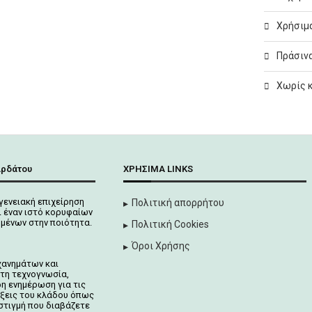
Χρήσιμα
Πράσινα
Χωρίς 
αρδάτου
ΧΡΉΣΙΜΑ LINKS
γενειακή επιχείρηση
Πολιτική απορρήτου
 έναν ιστό κορυφαίων
μένων στην ποιότητα.
Πολιτική Cookies
Όροι Χρήσης
χανημάτων και
τη τεχνογνωσία,
ρη ενημέρωση για τις
ίξεις του κλάδου όπως
στιγμή που διαβάζετε