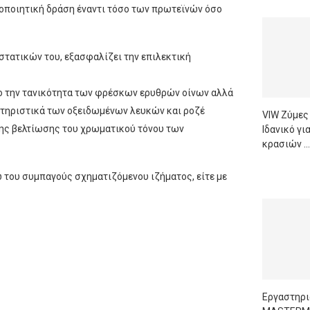
οποιητική δράση έναντι τόσο των πρωτεϊνών όσο
στατικών του, εξασφαλίζει την επιλεκτική
όσο την τανικότητα των φρέσκων ερυθρών οίνων αλλά
ακτηριστικά των οξειδωμένων λευκών και ροζέ
VIW Ζύμες
της βελτίωσης του χρωματικού τόνου των
Ιδανικό γ
κρασιών …
READ M
του συμπαγούς σχηματιζόμενου ιζήματος, είτε με
Εργαστηρι