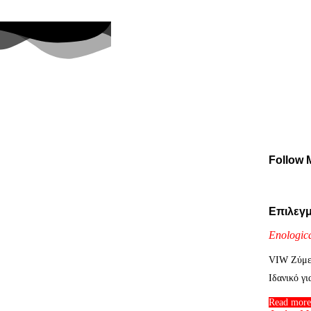
Follow 
Επιλεγμ
Enologic
VIW Ζύμε
Ιδανικό γ
Read more