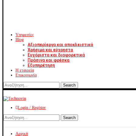
Υπηρεσίες
Blog
Αξιοπερίεργα και αποκλειστικά
Χρήσιμα και εύχρηστα
Ευχάριστα και διαφορετικά
Πράσινα και φρέσκα
Εξυπηρέτηση
Η εταιρεία
Επικοινωνία
Search
Login / Register
Search
Αρχική