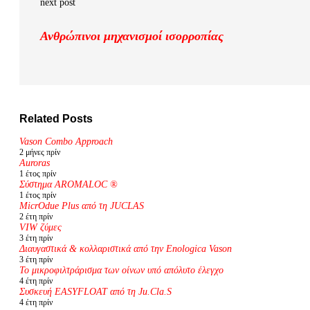
next post
Ανθρώπινοι μηχανισμοί ισορροπίας
Related Posts
Vason Combo Approach
2 μήνες πρίν
Auroras
1 έτος πρίν
Σύστημα AROMALOC ®
1 έτος πρίν
MicrOdue Plus από τη JUCLAS
2 έτη πρίν
VIW ζύμες
3 έτη πρίν
Διαυγαστικά & κολλαριστικά από την Enologica Vason
3 έτη πρίν
Το μικροφιλτράρισμα των οίνων υπό απόλυτο έλεγχο
4 έτη πρίν
Συσκευή EASYFLOAT από τη Ju.Cla.S
4 έτη πρίν