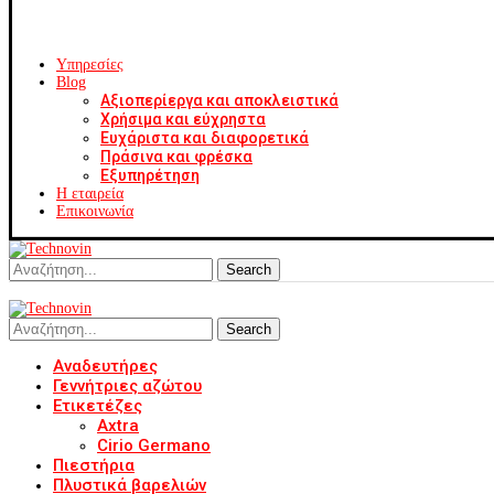
Υπηρεσίες
Blog
Αξιοπερίεργα και αποκλειστικά
Χρήσιμα και εύχρηστα
Ευχάριστα και διαφορετικά
Πράσινα και φρέσκα
Εξυπηρέτηση
Η εταιρεία
Επικοινωνία
Search
Search
Αναδευτήρες
Γεννήτριες αζώτου
Ετικετέζες
Axtra
Cirio Germano
Πιεστήρια
Πλυστικά βαρελιών