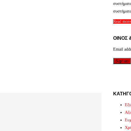
συστήματα
συστήματ
Read more
ΟΙΝΟΣ 
Email add
ΚΑΤΗΓ
Εξ
Αξι
Ευχ
Χρή