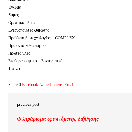
Ένζυμα
Ζύμες
Θρεπτικά υλικά
Ενεργοποιητές ζύμωσης
Προϊόντα βιοτεχνολογίας – COMPLEX
Προϊόντα καθαρισμού
Πρώτες ύλες
Σταθεροποιητικά – Συντηρητικά
Τανίνες
Share
0
Facebook
Twitter
Pinterest
Email
previous post
Φιλτράρισμα εφαπτόμενης διήθησης