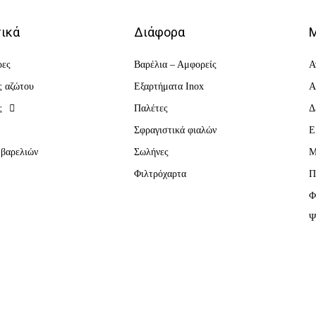
ικά
Διάφορα
Μ
ρες
Βαρέλια – Αμφορείς
Α
ς αζώτου
Εξαρτήματα Inox
Α
ς
Παλέτες
Δ
α
Σφραγιστικά φιαλών
Ε
 βαρελιών
Σωλήνες
Μ
Φιλτρόχαρτα
Π
Φ
Ψ