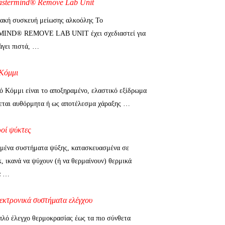
astermind® Remove Lab Unit
ακή συσκευή μείωσης αλκοόλης Το
ND® REMOVE LAB UNIT έχει σχεδιαστεί για
άγει πιστά, …
Κόμμι
ό Κόμμι είναι το αποξηραμένο, ελαστικό εξίδρωμα
εται αυθόρμητα ή ως αποτέλεσμα χάραξης …
ροί ψύκτες
ένα συστήματα ψύξης, κατασκευασμένα σε
, ικανά να ψύχουν (ή να θερμαίνουν) θερμικά
α …
εκτρονικά συστήματα ελέγχου
πλό έλεγχο θερμοκρασίας έως τα πιο σύνθετα