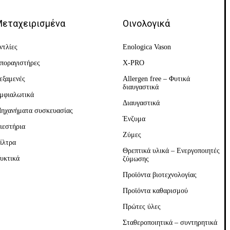
εταχειρισμένα
Οινολογικά
ντλίες
Enologica Vason
ποραγιστήρες
X-PRO
εξαμενές
Allergen free – Φυτικά
διαυγαστικά
μφιαλωτικά
Διαυγαστικά
ηχανήματα συσκευασίας
Ένζυμα
ιεστήρια
Ζύμες
ίλτρα
Θρεπτικά υλικά – Ενεργοποιητές
υκτικά
ζύμωσης
Προϊόντα βιοτεχνολογίας
Προϊόντα καθαρισμού
Πρώτες ύλες
Σταθεροποιητικά – συντηρητικά