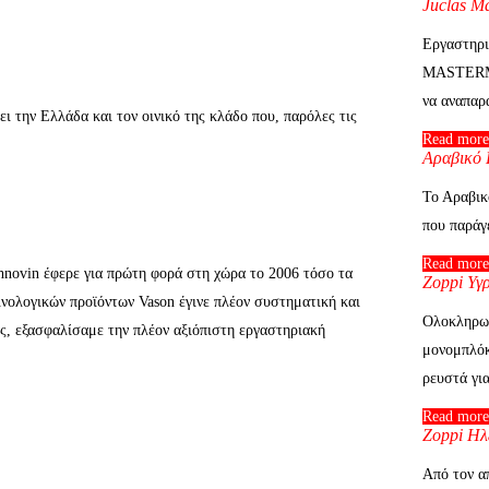
Juclas M
Εργαστηρι
MASTERMI
να αναπαρ
ει την Ελλάδα και τον οινικό της κλάδο που, παρόλες τις
Read more
Αραβικό 
Το Αραβικ
που παράγ
Read more
chnovin έφερε για πρώτη φορά στη χώρα το 2006 τόσο τα
Zoppi Υγ
ινολογικών προϊόντων Vason έγινε πλέον συστηματική και
Oλοκληρωμ
ας, εξασφαλίσαμε την πλέον αξιόπιστη εργαστηριακή
μονομπλόκ
ρευστά γι
Read more
Zoppi Ηλ
Από τον α