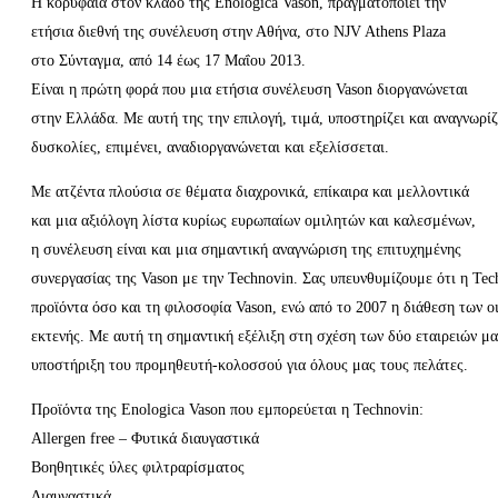
H κορυφαία στον κλάδο της Enologica Vason, πραγματοποιεί την
ετήσια διεθνή της συνέλευση στην Αθήνα, στο NJV Athens Plaza
στο Σύνταγμα, από 14 έως 17 Μαΐου 2013.
Είναι η πρώτη φορά που μια ετήσια συνέλευση Vason διοργανώνεται
στην Ελλάδα. Με αυτή της την επιλογή, τιμά, υποστηρίζει και αναγνωρίζ
δυσκολίες, επιμένει, αναδιοργανώνεται και εξελίσσεται.
Με ατζέντα πλούσια σε θέματα διαχρονικά, επίκαιρα και μελλοντικά
και μια αξιόλογη λίστα κυρίως ευρωπαίων ομιλητών και καλεσμένων,
η συνέλευση είναι και μια σημαντική αναγνώριση της επιτυχημένης
συνεργασίας της Vason με την Technovin. Σας υπευνθυμίζουμε ότι η Te
προϊόντα όσο και τη φιλοσοφία Vason, ενώ από το 2007 η διάθεση των ο
εκτενής. Με αυτή τη σημαντική εξέλιξη στη σχέση των δύο εταιρειών μ
υποστήριξη του προμηθευτή-κολοσσού για όλους μας τους πελάτες.
Προϊόντα της Enologica Vason που εμπορεύεται η Technovin:
Allergen free – Φυτικά διαυγαστικά
Βοηθητικές ύλες φιλτραρίσματος
Διαυγαστικά