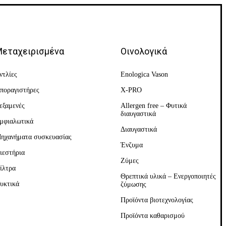
εταχειρισμένα
Οινολογικά
ντλίες
Enologica Vason
ποραγιστήρες
X-PRO
εξαμενές
Allergen free – Φυτικά
διαυγαστικά
μφιαλωτικά
Διαυγαστικά
ηχανήματα συσκευασίας
Ένζυμα
ιεστήρια
Ζύμες
ίλτρα
Θρεπτικά υλικά – Ενεργοποιητές
υκτικά
ζύμωσης
Προϊόντα βιοτεχνολογίας
Προϊόντα καθαρισμού