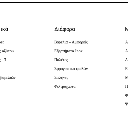
ικά
Διάφορα
Μ
ρες
Βαρέλια – Αμφορείς
Α
ς αζώτου
Εξαρτήματα Inox
Α
ς
Παλέτες
Δ
α
Σφραγιστικά φιαλών
Ε
 βαρελιών
Σωλήνες
Μ
Φιλτρόχαρτα
Π
Φ
Ψ