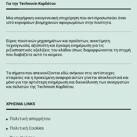
Για την Technovin Καρδάτου
Μια υπερήφανη οικογενειακή επιχείρηση που αντιπροσωπεύει έναν
ιστό κορυφαίων βιομηχανιών αφιερωμένων στην ποιότητα.
Εύρος ποιοτικών μηχανημάτων και προϊόντων, ανεκτίμητη
τεχνογνωσία, αξιόπιστη και έγκαιρη ενημέρωση για τις
ριζοσπαστικές εξελίξεις του κλάδου όπως διαμορφώνονται τη στιγμή
που διαβάζετε αυτό το κείμενο.
Tα σήματα που απεικονίζονται
εδώ
ανήκουν στις αντίστοιχες
εταιρείες και η προκείμενη αναφορά αυτών γίνεται αποκλειστικά και
μόνο για την αρτιότερη ενημέρωση και διευκόλυνση των συνεργατών
και πελατών της Τechnovin Kαρδάτου.
ΧΡΉΣΙΜΑ LINKS
Πολιτική απορρήτου
Πολιτική Cookies