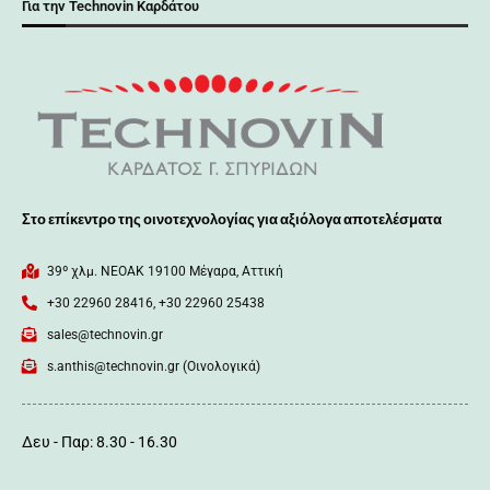
Για την Technovin Καρδάτου
Στο επίκεντρο της οινοτεχνολογίας για αξιόλογα αποτελέσματα
39º χλμ. ΝΕΟΑΚ 19100 Mέγαρα, Αττική
+30 22960 28416, +30 22960 25438
sales@technovin.gr
s.anthis@technovin.gr (Οινολογικά)
Δευ - Παρ: 8.30 - 16.30