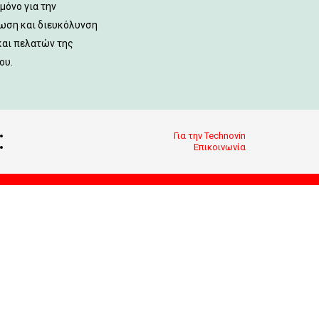
μόνο για την
ωση και διευκόλυνση
αι πελατών της
ου.
Για την Technovin
Επικοινωνία