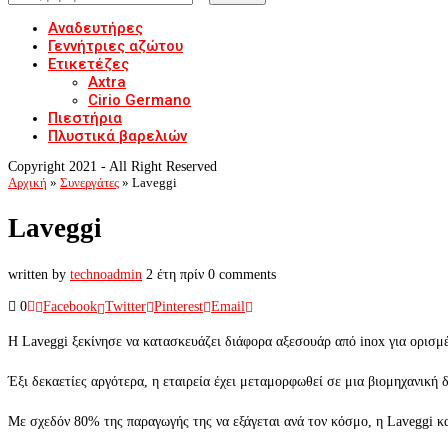
Αναδευτήρες
Γεννήτριες αζώτου
Ετικετέζες
Axtra
Cirio Germano
Πιεστήρια
Πλυστικά βαρελιών
Copyright 2021 - All Right Reserved
Αρχική
»
Συνεργάτες
»
Laveggi
Laveggi
written by
technoadmin
2 έτη πρίν
0 comments
0
Facebook
Twitter
Pinterest
Email
H Laveggi ξεκίνησε να κατασκευάζει διάφορα αξεσουάρ από inox για ορισμ
Έξι δεκαετίες αργότερα, η εταιρεία έχει μεταμορφωθεί σε μια βιομηχανική
Με σχεδόν 80% της παραγωγής της να εξάγεται ανά τον κόσμο, η Laveggi κ