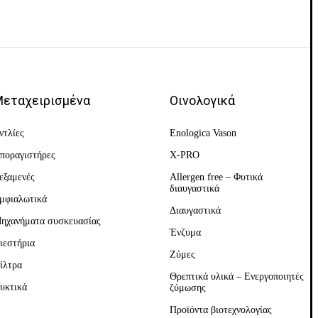
εταχειρισμένα
Οινολογικά
ντλίες
Enologica Vason
ποραγιστήρες
X-PRO
εξαμενές
Allergen free – Φυτικά
διαυγαστικά
μφιαλωτικά
Διαυγαστικά
ηχανήματα συσκευασίας
Ένζυμα
ιεστήρια
Ζύμες
ίλτρα
Θρεπτικά υλικά – Ενεργοποιητές
υκτικά
ζύμωσης
Προϊόντα βιοτεχνολογίας