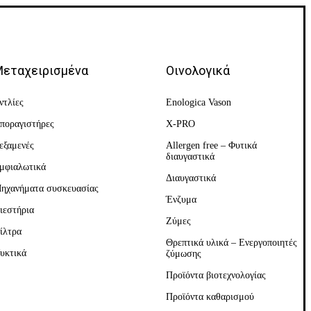
εταχειρισμένα
Οινολογικά
ντλίες
Enologica Vason
ποραγιστήρες
X-PRO
εξαμενές
Allergen free – Φυτικά
διαυγαστικά
μφιαλωτικά
Διαυγαστικά
ηχανήματα συσκευασίας
Ένζυμα
ιεστήρια
Ζύμες
ίλτρα
Θρεπτικά υλικά – Ενεργοποιητές
υκτικά
ζύμωσης
Προϊόντα βιοτεχνολογίας
Προϊόντα καθαρισμού