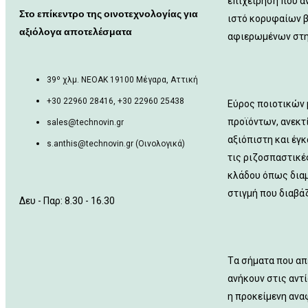
επιχείρηση που α
Στο επίκεντρο της οινοτεχνολογίας για
ιστό κορυφαίων 
αξιόλογα αποτελέσματα
αφιερωμένων στη
39º χλμ. ΝΕΟΑΚ 19100 Mέγαρα, Αττική
+30 22960 28416, +30 22960 25438
Εύρος ποιοτικών
προϊόντων, ανεκτ
sales@technovin.gr
αξιόπιστη και έγ
s.anthis@technovin.gr (Οινολογικά)
τις ριζοσπαστικές
κλάδου όπως δια
στιγμή που διαβάζ
Δευ - Παρ: 8.30 - 16.30
Tα σήματα που απ
ανήκουν στις αντί
η προκείμενη ανα