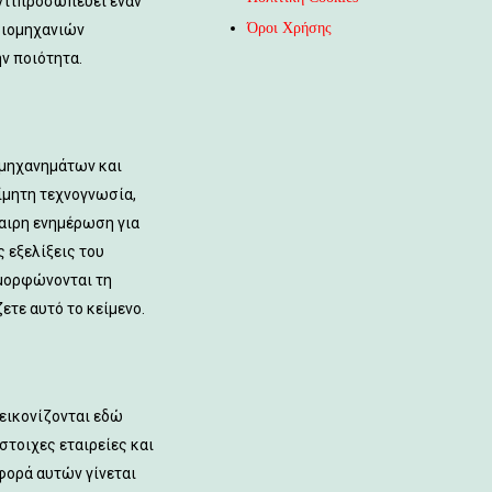
ντιπροσωπεύει έναν
Όροι Χρήσης
βιομηχανιών
ν ποιότητα.
 μηχανημάτων και
ίμητη τεχνογνωσία,
καιρη ενημέρωση για
 εξελίξεις του
μορφώνονται τη
ετε αυτό το κείμενο.
εικονίζονται
εδώ
στοιχες εταιρείες και
φορά αυτών γίνεται