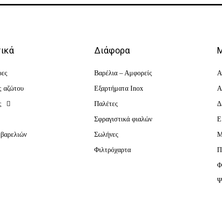
ικά
Διάφορα
Μ
ρες
Βαρέλια – Αμφορείς
Α
ς αζώτου
Εξαρτήματα Inox
Α
ς
Παλέτες
Δ
α
Σφραγιστικά φιαλών
Ε
 βαρελιών
Σωλήνες
Μ
Φιλτρόχαρτα
Π
Φ
Ψ