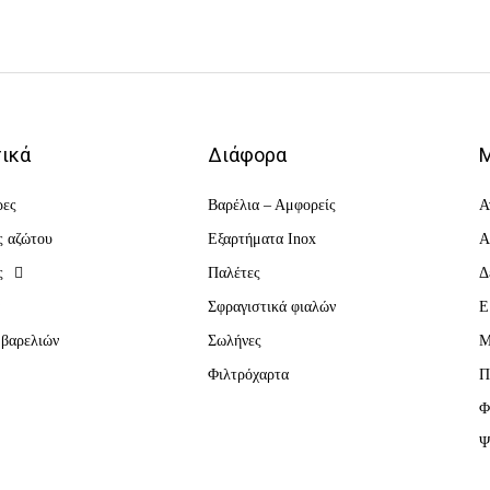
ικά
Διάφορα
Μ
ρες
Βαρέλια – Αμφορείς
Α
ς αζώτου
Εξαρτήματα Inox
Α
ς
Παλέτες
Δ
α
Σφραγιστικά φιαλών
Ε
 βαρελιών
Σωλήνες
Μ
Φιλτρόχαρτα
Π
Φ
Ψ