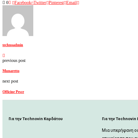
0
Facebook
Twitter
Pinterest
Email
technoadmin
previous post
Munaretto
next post
Officine Pesce
Για την Technovin Καρδάτου
Για την Technovin
Μια υπερήφανη ο