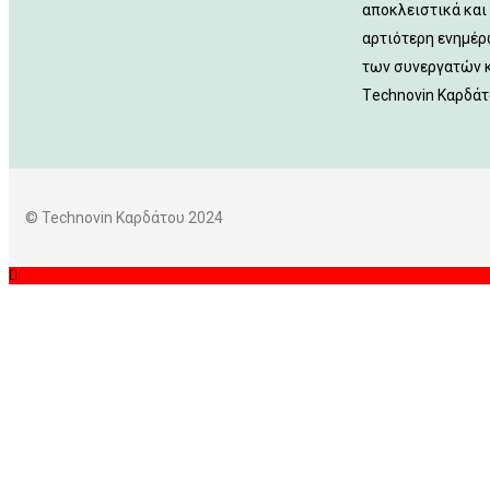
αποκλειστικά και 
αρτιότερη ενημέρ
των συνεργατών κ
Τechnovin Kαρδάτ
©
Technovin Καρδάτου 2024