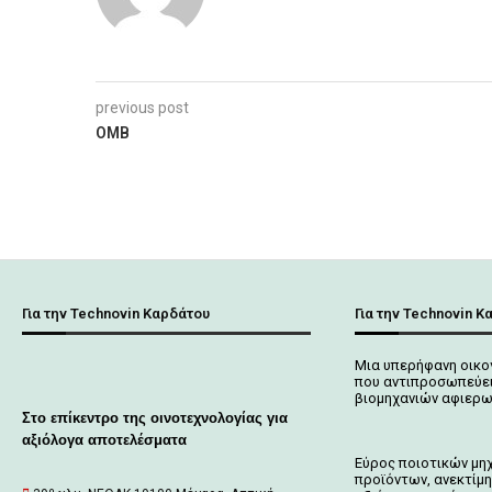
previous post
OMB
Για την Technovin Καρδάτου
Για την Technovin Κ
Μια υπερήφανη οικο
που αντιπροσωπεύει
βιομηχανιών αφιερω
Στο επίκεντρο της οινοτεχνολογίας για
αξιόλογα αποτελέσματα
Εύρος ποιοτικών μη
προϊόντων, ανεκτίμη