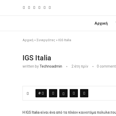
Αρχική
Αρχική
»
Συνεργάτες
»
IGS Italia
IGS Italia
written by
Technoadmin
2 έτη πρίν
0 comment
0
H IGS Italia είναι ένα από τα πλέον καινοτόμα πολυλει