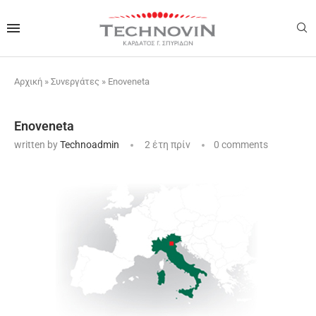
Αρχική
»
Συνεργάτες
»
Enoveneta
Enoveneta
written by
Technoadmin
2 έτη πρίν
0 comments