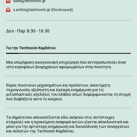
sales@technovin.gr
s.anthis@technovin.gr (Οινολογικά)
Δευ - Παρ: 8.30 - 16.30
Για την Technovin Καρδάτου
Μια υπερήφανη οικογενειακή επιχείρηση που αντιπροσωπεύει έναν
ιστό κορυφαίων βιομηχανιών αφιερωμένων στην ποιότητα.
Εύρος ποιοτικών μηχανημάτων και προϊόντων, ανεκτίμητη
τεχνογνωσία, αξιόπιστη και έγκαιρη ενημέρωση για τις
ριζοσπαστικές εξελίξεις του κλάδου όπως διαμορφώνονται τη στιγμή
που διαβάζετε αυτό το κείμενο.
Tα σήματα που απεικονίζονται
εδώ
ανήκουν στις αντίστοιχες
εταιρείες και η προκείμενη αναφορά αυτών γίνεται αποκλειστικά και
μόνο για την αρτιότερη ενημέρωση και διευκόλυνση των συνεργατών
και πελατών της Τechnovin Kαρδάτου.