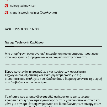
sales@technovin.gr
s.anthis@technovin.gr (Οινολογικά)
Δευ - Παρ: 8.30 - 16.30
Για την Technovin Καρδάτου
Μια υπερήφανη οικογενειακή επιχείρηση που αντιπροσωπεύει έναν
ιστό κορυφαίων βιομηχανιών αφιερωμένων στην ποιότητα.
Εύρος ποιοτικών μηχανημάτων και προϊόντων, ανεκτίμητη
τεχνογνωσία, αξιόπιστη και έγκαιρη ενημέρωση για τις
ριζοσπαστικές εξελίξεις του κλάδου όπως διαμορφώνονται τη στιγμή
που διαβάζετε αυτό το κείμενο.
Tα σήματα που απεικονίζονται
εδώ
ανήκουν στις αντίστοιχες
εταιρείες και η προκείμενη αναφορά αυτών γίνεται αποκλειστικά και
μόνο για την αρτιότερη ενημέρωση και διευκόλυνση των συνεργατών