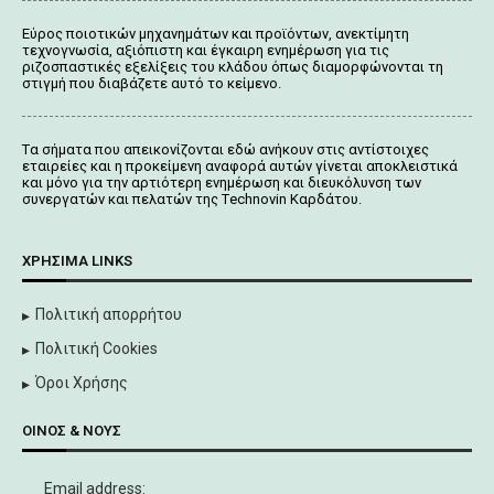
Εύρος ποιοτικών μηχανημάτων και προϊόντων, ανεκτίμητη
τεχνογνωσία, αξιόπιστη και έγκαιρη ενημέρωση για τις
ριζοσπαστικές εξελίξεις του κλάδου όπως διαμορφώνονται τη
στιγμή που διαβάζετε αυτό το κείμενο.
Tα σήματα που απεικονίζονται
εδώ
ανήκουν στις αντίστοιχες
εταιρείες και η προκείμενη αναφορά αυτών γίνεται αποκλειστικά
και μόνο για την αρτιότερη ενημέρωση και διευκόλυνση των
συνεργατών και πελατών της Τechnovin Kαρδάτου.
ΧΡΉΣΙΜΑ LINKS
Πολιτική απορρήτου
Πολιτική Cookies
Όροι Χρήσης
ΟΊΝΟΣ & ΝΟΥΣ
Email address: