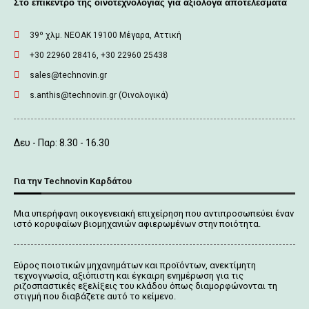
Στο επίκεντρο της οινοτεχνολογίας για αξιόλογα αποτελέσματα
39º χλμ. ΝΕΟΑΚ 19100 Mέγαρα, Αττική
+30 22960 28416, +30 22960 25438
sales@technovin.gr
s.anthis@technovin.gr (Οινολογικά)
Δευ - Παρ: 8.30 - 16.30
Για την Technovin Καρδάτου
Μια υπερήφανη οικογενειακή επιχείρηση που αντιπροσωπεύει έναν
ιστό κορυφαίων βιομηχανιών αφιερωμένων στην ποιότητα.
Εύρος ποιοτικών μηχανημάτων και προϊόντων, ανεκτίμητη
τεχνογνωσία, αξιόπιστη και έγκαιρη ενημέρωση για τις
ριζοσπαστικές εξελίξεις του κλάδου όπως διαμορφώνονται τη
στιγμή που διαβάζετε αυτό το κείμενο.