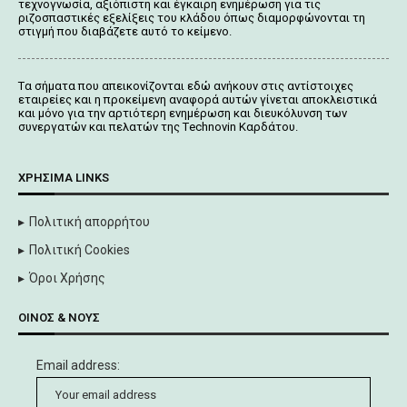
τεχνογνωσία, αξιόπιστη και έγκαιρη ενημέρωση για τις
ριζοσπαστικές εξελίξεις του κλάδου όπως διαμορφώνονται τη
στιγμή που διαβάζετε αυτό το κείμενο.
Tα σήματα που απεικονίζονται
εδώ
ανήκουν στις αντίστοιχες
εταιρείες και η προκείμενη αναφορά αυτών γίνεται αποκλειστικά
και μόνο για την αρτιότερη ενημέρωση και διευκόλυνση των
συνεργατών και πελατών της Τechnovin Kαρδάτου.
ΧΡΉΣΙΜΑ LINKS
Πολιτική απορρήτου
Πολιτική Cookies
Όροι Χρήσης
ΟΊΝΟΣ & ΝΟΥΣ
Email address: