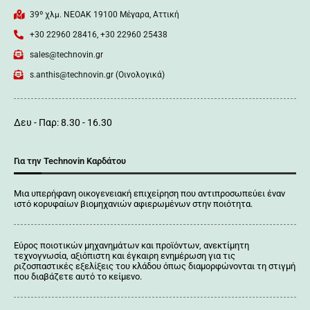
39º χλμ. ΝΕΟΑΚ 19100 Mέγαρα, Αττική
+30 22960 28416, +30 22960 25438
sales@technovin.gr
s.anthis@technovin.gr (Οινολογικά)
Δευ - Παρ: 8.30 - 16.30
Για την Technovin Καρδάτου
Μια υπερήφανη οικογενειακή επιχείρηση που αντιπροσωπεύει έναν
ιστό κορυφαίων βιομηχανιών αφιερωμένων στην ποιότητα.
Εύρος ποιοτικών μηχανημάτων και προϊόντων, ανεκτίμητη
τεχνογνωσία, αξιόπιστη και έγκαιρη ενημέρωση για τις
ριζοσπαστικές εξελίξεις του κλάδου όπως διαμορφώνονται τη στιγμή
που διαβάζετε αυτό το κείμενο.