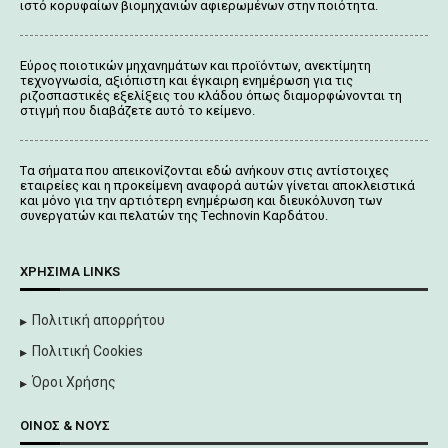
ιστό κορυφαίων βιομηχανιών αφιερωμένων στην ποιότητα.
Εύρος ποιοτικών μηχανημάτων και προϊόντων, ανεκτίμητη
τεχνογνωσία, αξιόπιστη και έγκαιρη ενημέρωση για τις
ριζοσπαστικές εξελίξεις του κλάδου όπως διαμορφώνονται τη
στιγμή που διαβάζετε αυτό το κείμενο.
Tα σήματα που απεικονίζονται
εδώ
ανήκουν στις αντίστοιχες
εταιρείες και η προκείμενη αναφορά αυτών γίνεται αποκλειστικά
και μόνο για την αρτιότερη ενημέρωση και διευκόλυνση των
συνεργατών και πελατών της Τechnovin Kαρδάτου.
ΧΡΉΣΙΜΑ LINKS
Πολιτική απορρήτου
Πολιτική Cookies
Όροι Χρήσης
ΟΊΝΟΣ & ΝΟΥΣ