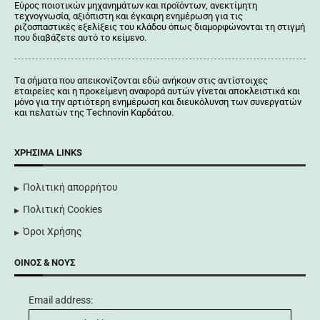
Εύρος ποιοτικών μηχανημάτων και προϊόντων, ανεκτίμητη
τεχνογνωσία, αξιόπιστη και έγκαιρη ενημέρωση για τις
ριζοσπαστικές εξελίξεις του κλάδου όπως διαμορφώνονται τη στιγμή
που διαβάζετε αυτό το κείμενο.
Tα σήματα που απεικονίζονται
εδώ
ανήκουν στις αντίστοιχες
εταιρείες και η προκείμενη αναφορά αυτών γίνεται αποκλειστικά και
μόνο για την αρτιότερη ενημέρωση και διευκόλυνση των συνεργατών
και πελατών της Τechnovin Kαρδάτου.
ΧΡΉΣΙΜΑ LINKS
Πολιτική απορρήτου
Πολιτική Cookies
Όροι Χρήσης
ΟΊΝΟΣ & ΝΟΥΣ
Email address: