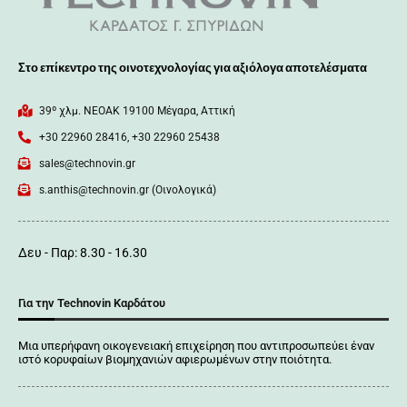
Στο επίκεντρο της οινοτεχνολογίας για αξιόλογα αποτελέσματα
39º χλμ. ΝΕΟΑΚ 19100 Mέγαρα, Αττική
+30 22960 28416, +30 22960 25438
sales@technovin.gr
s.anthis@technovin.gr (Οινολογικά)
Δευ - Παρ: 8.30 - 16.30
Για την Technovin Καρδάτου
Μια υπερήφανη οικογενειακή επιχείρηση που αντιπροσωπεύει έναν
ιστό κορυφαίων βιομηχανιών αφιερωμένων στην ποιότητα.