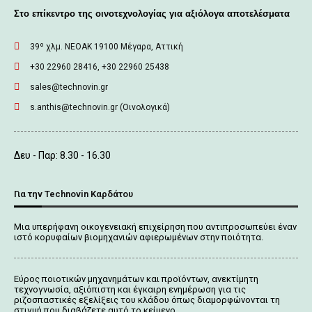
Στο επίκεντρο της οινοτεχνολογίας για αξιόλογα αποτελέσματα
39º χλμ. ΝΕΟΑΚ 19100 Mέγαρα, Αττική
+30 22960 28416, +30 22960 25438
sales@technovin.gr
s.anthis@technovin.gr (Οινολογικά)
Δευ - Παρ: 8.30 - 16.30
Για την Technovin Καρδάτου
Μια υπερήφανη οικογενειακή επιχείρηση που αντιπροσωπεύει έναν
ιστό κορυφαίων βιομηχανιών αφιερωμένων στην ποιότητα.
Εύρος ποιοτικών μηχανημάτων και προϊόντων, ανεκτίμητη
τεχνογνωσία, αξιόπιστη και έγκαιρη ενημέρωση για τις
ριζοσπαστικές εξελίξεις του κλάδου όπως διαμορφώνονται τη
στιγμή που διαβάζετε αυτό το κείμενο.