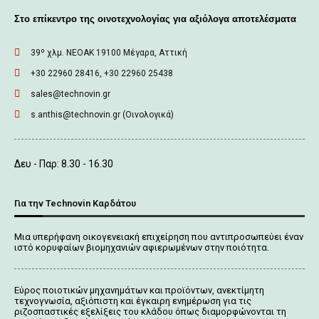
Στο επίκεντρο της οινοτεχνολογίας για αξιόλογα αποτελέσματα
39º χλμ. ΝΕΟΑΚ 19100 Mέγαρα, Αττική
+30 22960 28416, +30 22960 25438
sales@technovin.gr
s.anthis@technovin.gr (Οινολογικά)
Δευ - Παρ: 8.30 - 16.30
Για την Technovin Καρδάτου
Μια υπερήφανη οικογενειακή επιχείρηση που αντιπροσωπεύει έναν
ιστό κορυφαίων βιομηχανιών αφιερωμένων στην ποιότητα.
Εύρος ποιοτικών μηχανημάτων και προϊόντων, ανεκτίμητη
τεχνογνωσία, αξιόπιστη και έγκαιρη ενημέρωση για τις
ριζοσπαστικές εξελίξεις του κλάδου όπως διαμορφώνονται τη