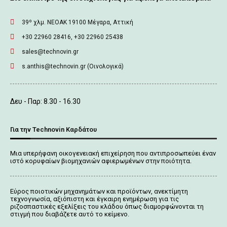
39º χλμ. ΝΕΟΑΚ 19100 Mέγαρα, Αττική
+30 22960 28416, +30 22960 25438
sales@technovin.gr
s.anthis@technovin.gr (Οινολογικά)
Δευ - Παρ: 8.30 - 16.30
Για την Technovin Καρδάτου
Μια υπερήφανη οικογενειακή επιχείρηση που αντιπροσωπεύει έναν
ιστό κορυφαίων βιομηχανιών αφιερωμένων στην ποιότητα.
Εύρος ποιοτικών μηχανημάτων και προϊόντων, ανεκτίμητη
τεχνογνωσία, αξιόπιστη και έγκαιρη ενημέρωση για τις
ριζοσπαστικές εξελίξεις του κλάδου όπως διαμορφώνονται τη
στιγμή που διαβάζετε αυτό το κείμενο.