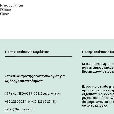
Product Filter
Close
Close
Για την Technovin Καρδάτου
Για την Technovin Κ
Μια υπερήφανη οικο
που αντιπροσωπεύει
βιομηχανιών αφιερω
Στο επίκεντρο της οινοτεχνολογίας για
αξιόλογα αποτελέσματα
Εύρος ποιοτικών μη
προϊόντων, ανεκτίμη
39º χλμ. ΝΕΟΑΚ 19100 Mέγαρα, Αττική
αξιόπιστη και έγκαι
ριζοσπαστικές εξελ
+30 22960 28416, +30 22960 25438
διαμορφώνονται τη 
αυτό το κείμενο.
sales@technovin.gr