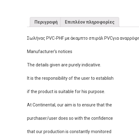
Περιγραφή
Επιπλέον πληροφορίες
Σωλήνας PVC-PHF με άκαμπτο σπιράλ PVCγια αναρρόφ
Manufacturer’s notices
The details given are purely indicative.
It is the responsibility of the user to establish
if the product is suitable for his purpose.
At Continental, our aim is to ensure that the
purchaser/user does so with the confidence
that our production is constantly monitored