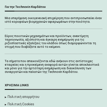
Για την Technovin Καρδάτου
Μια υπερήφανη οικογενειακή επιχείρηση που αντιπροσωπεύει έναν
ιστό κορυφαίων βιομηχανιών αφιερωμένων στην ποιότητα.
Εύρος ποιοτικών μηχανημάτων και προϊόντων, ανεκτίμητη
τεχνογνωσία, αξιόπιστη και έγκαιρη ενημέρωση για τις
ριζοσπαστικές εξελίξεις του κλάδου όπως διαμορφώνονται τη
στιγμή που διαβάζετε αυτό το κείμενο.
Tα σήματα που απεικονίζονται
εδώ
ανήκουν στις αντίστοιχες
εταιρείες και η προκείμενη αναφορά αυτών γίνεται αποκλειστικά
και μόνο για την αρτιότερη ενημέρωση και διευκόλυνση των
συνεργατών και πελατών της Τechnovin Kαρδάτου.
ΧΡΉΣΙΜΑ LINKS
Πολιτική απορρήτου
Πολιτική Cookies