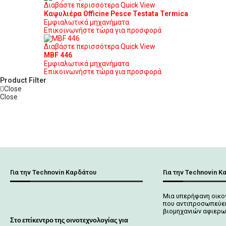
Διαβάστε περισσότερα
Quick View
Καψυλιέρα Οfficine Pesce Testata Termica
Εμφιαλωτικά μηχανήματα
Επικοινωνήστε τώρα για προσφορά
Διαβάστε περισσότερα
Quick View
MBF 446
Εμφιαλωτικά μηχανήματα
Επικοινωνήστε τώρα για προσφορά
Product Filter
Close
Close
Για την Technovin Καρδάτου
Για την Technovin Κ
Μια υπερήφανη οικο
που αντιπροσωπεύει
βιομηχανιών αφιερω
Στο επίκεντρο της οινοτεχνολογίας για