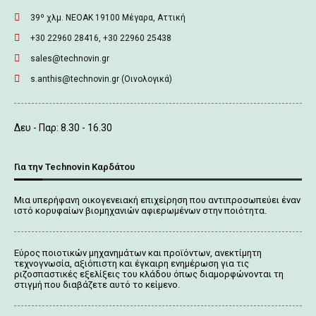
39º χλμ. ΝΕΟΑΚ 19100 Mέγαρα, Αττική
+30 22960 28416, +30 22960 25438
sales@technovin.gr
s.anthis@technovin.gr (Οινολογικά)
Δευ - Παρ: 8.30 - 16.30
Για την Technovin Καρδάτου
Μια υπερήφανη οικογενειακή επιχείρηση που αντιπροσωπεύει έναν
ιστό κορυφαίων βιομηχανιών αφιερωμένων στην ποιότητα.
Εύρος ποιοτικών μηχανημάτων και προϊόντων, ανεκτίμητη
τεχνογνωσία, αξιόπιστη και έγκαιρη ενημέρωση για τις
ριζοσπαστικές εξελίξεις του κλάδου όπως διαμορφώνονται τη
στιγμή που διαβάζετε αυτό το κείμενο.