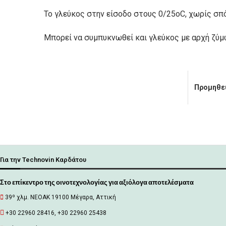
Το γλεύκος στην είσοδο στους 0/25οC, χωρίς σπό
Μπορεί να συμπυκνωθεί και γλεύκος με αρχή ζύμω
Προμηθε
Για την Technovin Καρδάτου
Στο επίκεντρο της οινοτεχνολογίας για αξιόλογα αποτελέσματα
39º χλμ. ΝΕΟΑΚ 19100 Mέγαρα, Αττική
+30 22960 28416, +30 22960 25438