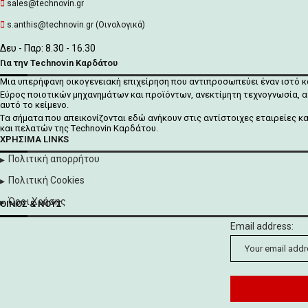
sales@technovin.gr
s.anthis@technovin.gr (Οινολογικά)
Δευ - Παρ: 8.30 - 16.30
Για την Technovin Καρδάτου
Μια υπερήφανη οικογενειακή επιχείρηση που αντιπροσωπεύει έναν ιστό 
Εύρος ποιοτικών μηχανημάτων και προϊόντων, ανεκτίμητη τεχνογνωσία, α
αυτό το κείμενο.
Tα σήματα που απεικονίζονται
εδώ
ανήκουν στις αντίστοιχες εταιρείες κ
και πελατών της Τechnovin Kαρδάτου.
ΧΡΉΣΙΜΑ LINKS
Πολιτική απορρήτου
Πολιτική Cookies
Όροι Χρήσης
ΟΊΝΟΣ & ΝΟΥΣ
Email address: