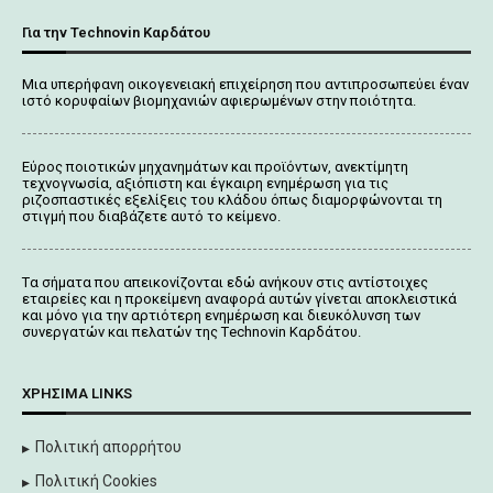
Για την Technovin Καρδάτου
Μια υπερήφανη οικογενειακή επιχείρηση που αντιπροσωπεύει έναν
ιστό κορυφαίων βιομηχανιών αφιερωμένων στην ποιότητα.
Εύρος ποιοτικών μηχανημάτων και προϊόντων, ανεκτίμητη
τεχνογνωσία, αξιόπιστη και έγκαιρη ενημέρωση για τις
ριζοσπαστικές εξελίξεις του κλάδου όπως διαμορφώνονται τη
στιγμή που διαβάζετε αυτό το κείμενο.
Tα σήματα που απεικονίζονται
εδώ
ανήκουν στις αντίστοιχες
εταιρείες και η προκείμενη αναφορά αυτών γίνεται αποκλειστικά
και μόνο για την αρτιότερη ενημέρωση και διευκόλυνση των
συνεργατών και πελατών της Τechnovin Kαρδάτου.
ΧΡΉΣΙΜΑ LINKS
Πολιτική απορρήτου
Πολιτική Cookies