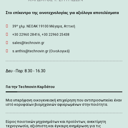
Στο επίκεντρο της οινοτεχνολογίας για αξιόλογα αποτελέσματα
39º χλμ. ΝΕΟΑΚ 19100 Mέγαρα, Αττική
+30 22960 28416, +30 22960 25438
sales@technovin.gr
s.anthis@technovin.gr (Οινολογικά)
Δευ - Παρ: 8.30 - 16.30
Για την Technovin Καρδάτου
Μια υπερήφανη οικογενειακή επιχείρηση που αντιπροσωπεύει έναν
ιστό κορυφαίων βιομηχανιών αφιερωμένων στην ποιότητα.
Εύρος ποιοτικών μηχανημάτων και προϊόντων, ανεκτίμητη
τεχνογνωσία, αξιόπιστη και έγκαιρη ενημέρωση για τις