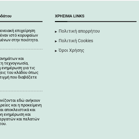
ρδάτου
ΧΡΉΣΙΜΑ LINKS
ενειακή επιχείρηση
Πολιτική απορρήτου
έναν ιστό κορυφαίων
ένων στην ποιότητα.
Πολιτική Cookies
Όροι Χρήσης
ανημάτων και
τη τεχνογνωσία,
η ενημέρωση για τις
ξεις του κλάδου όπως
τιγμή που διαβάζετε
ονίζονται
εδώ
ανήκουν
ιρείες και η προκείμενη
αι αποκλειστικά και
ρη ενημέρωση και
νεργατών και πελατών
του.