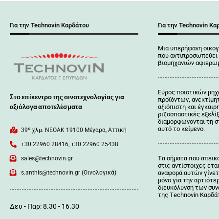
Για την Technovin Καρδάτου
Για την Technovin Κα
Μια υπερήφανη οικογ
που αντιπροσωπεύει 
βιομηχανιών αφιερωμ
Εύρος ποιοτικών μηχ
Στο επίκεντρο της οινοτεχνολογίας για
προϊόντων, ανεκτίμη
αξιόλογα αποτελέσματα
αξιόπιστη και έγκαιρ
ριζοσπαστικές εξελί
διαμορφώνονται τη σ
αυτό το κείμενο.
39º χλμ. ΝΕΟΑΚ 19100 Mέγαρα, Αττική
+30 22960 28416, +30 22960 25438
Tα σήματα που απεικ
sales@technovin.gr
στις αντίστοιχες ετα
s.anthis@technovin.gr (Οινολογικά)
αναφορά αυτών γίνετ
μόνο για την αρτιότε
διευκόλυνση των συ
της Τechnovin Kαρδά
Δευ - Παρ: 8.30 - 16.30