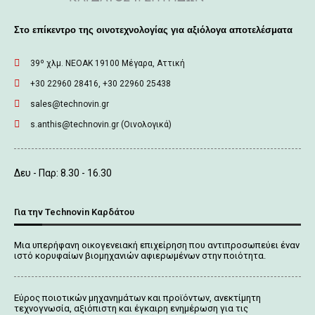
Στο επίκεντρο της οινοτεχνολογίας για αξιόλογα αποτελέσματα
39º χλμ. ΝΕΟΑΚ 19100 Mέγαρα, Αττική
+30 22960 28416, +30 22960 25438
sales@technovin.gr
s.anthis@technovin.gr (Οινολογικά)
Δευ - Παρ: 8.30 - 16.30
Για την Technovin Καρδάτου
Μια υπερήφανη οικογενειακή επιχείρηση που αντιπροσωπεύει έναν
ιστό κορυφαίων βιομηχανιών αφιερωμένων στην ποιότητα.
Εύρος ποιοτικών μηχανημάτων και προϊόντων, ανεκτίμητη
τεχνογνωσία, αξιόπιστη και έγκαιρη ενημέρωση για τις